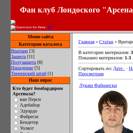
Фан клуб Лондоского "Арсен
Приветствую Вас
Гость
|
RSS
Меню сайта
Главная
»
Статьи
» Вратар
Категории каталога
Вратари
[3]
В категории материалов:
3
Защита
[11]
Показано материалов:
1-3
Полузащита
[8]
Нападение
[5]
Сортировать по:
Дате
·
Н
Тренерский штаб
[1]
Просмотрам
Наш опрос
Лукаш Фабиански
Кто будет бомбардиром
Арсенала?
ван Перси
Адебайор
Эдуардо
Фабрегас
Бендетер
Уолкот