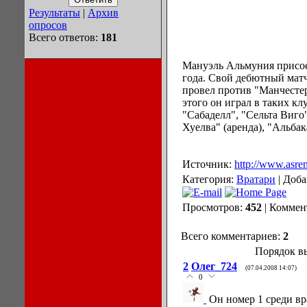
Результаты
|
Архив
опросов
Всего ответов:
181
Мануэль Альмуния присое
года. Свой дебютный матч
провел против "Манчестер
этого он играл в таких кл
"Сабаделл", "Сельта Виго"
Хуелва" (аренда), "Альбака
Источник:
http://www.asre
Категория:
Вратари
| Доб
Просмотров:
452
| Коммен
Всего комментариев:
2
Порядок в
2
Олег_724
(07.04.2008 14:07)
0
Он номер 1 среди вр