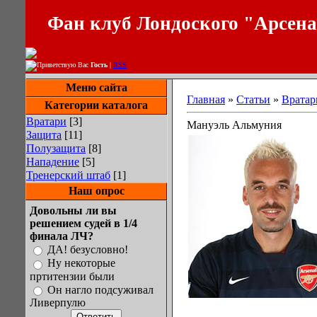
Фан клуб Лондоского "Арсен
Приветствую Вас
Гость
|
RSS
Меню сайта
Главная
»
Статьи
»
Вратар
Категории каталога
Вратари
[3]
Мануэль Альмуния
Защита
[11]
Полузащита
[8]
Нападение
[5]
Тренерский штаб
[1]
Наш опрос
Довольны ли вы
решением судей в 1/4
финала ЛЧ?
ДА! безусловно!
Ну некоторые
пртитензии были
Он нагло подсуживал
Ливерпулю