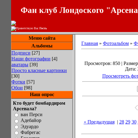
Фан клуб Лондоского "Арсен
Приветствую Вас
Гость
Меню сайта
Главная
»
Фотоальбом
»
Ф
Альбомы
Подписи
[27]
Наши фотографии
[4]
Просмотров: 850 | Размеры
аватары
[39]
Дата: 
Просто класные картинки
[30]
Просмотреть фот
Фотки
[57]
Обои
[98]
Наш опрос
Кто будет бомбардиром
Арсенала?
ван Перси
Адебайор
« Предыдущая
|
28
29
30
Эдуардо
Фабрегас