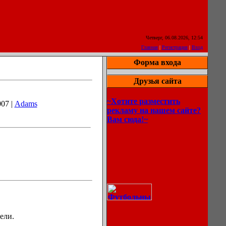
Четверг, 06.08.2026, 12:54
Главная
|
Регистрация
|
Вход
Форма входа
Друзья сайта
~Хотите разместить
007 |
Adams
рекламу на нашем сайте?
Вам сюда!~
ели.