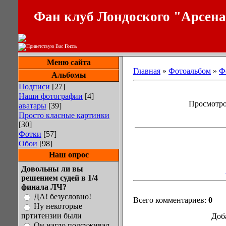
Фан клуб Лондоского "Арсен
Приветствую Вас
Гость
Меню сайта
Главная
»
Фотоальбом
»
Ф
Альбомы
Подписи
[27]
Наши фотографии
[4]
Просмотров
аватары
[39]
Просто класные картинки
[30]
Фотки
[57]
Обои
[98]
Наш опрос
Довольны ли вы
решением судей в 1/4
финала ЛЧ?
ДА! безусловно!
Всего комментариев:
0
Ну некоторые
пртитензии были
Доб
Он нагло подсуживал