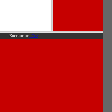
Описание
Хостинг от
uCoz
процессов
охлаждения
воздуха в
кондиционерах.
Ноутбуки,
мониторы,
компьютеры
Игры для
компьютера
и КПК
Сеть, сетевое
обеспечение