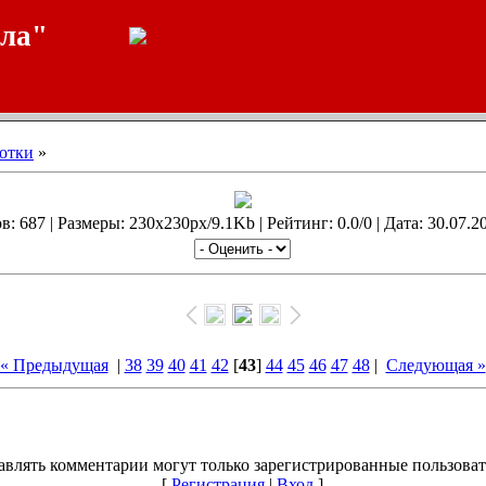
ала"
отки
»
: 687 | Размеры: 230x230px/9.1Kb | Рейтинг: 0.0/0 | Дата: 30.07.2
« Предыдущая
|
38
39
40
41
42
[
43
]
44
45
46
47
48
|
Следующая »
авлять комментарии могут только зарегистрированные пользоват
[
Регистрация
|
Вход
]