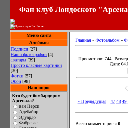
Фан клуб Лондоского "Арсен
Приветствую Вас
Гость
Меню сайта
Главная
»
Фотоальбом
»
Ф
Альбомы
Подписи
[27]
Наши фотографии
[4]
Просмотров: 744 | Размеры
аватары
[39]
Дата: 04.
Просто класные картинки
[30]
Фотки
[57]
Обои
[98]
Наш опрос
Кто будет бомбардиром
Арсенала?
« Предыдущая
|
47
48
49
ван Перси
Адебайор
Эдуардо
Фабрегас
Всего комментариев:
0