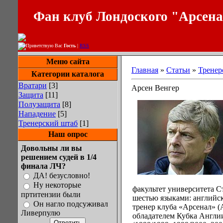
Фан клуб Лондоского "Арсен
Приветствую Вас
Гость
|
RSS
Меню сайта
Главная
»
Статьи
»
Тренер
Категории каталога
Вратари
[3]
Арсен Венгер
Защита
[11]
Полузащита
[8]
Нападение
[5]
Тренерский штаб
[1]
Наш опрос
Довольны ли вы
решением судей в 1/4
финала ЛЧ?
ДА! безусловно!
Ну некоторые
факультет университета Ст
пртитензии были
шестью языками: английс
Он нагло подсуживал
тренер клуба «Арсенал» (
Ливерпулю
обладателем Кубка Англии