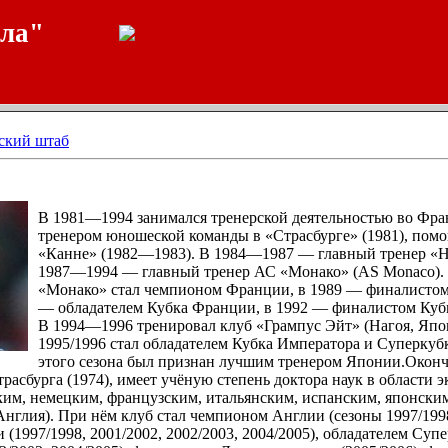
ала"
ский штаб
В 1981—1994 занимался тренерской деятельностью во Фр
тренером юношеской команды в «Страсбурге» (1981), пом
«Канне» (1982—1983). В 1984—1987 — главный тренер «На
1987—1994 — главный тренер АС «Монако» (AS Monaco). В
«Монако» стал чемпионом Франции, в 1989 — финалистом
— обладателем Кубка Франции, в 1992 — финалистом Кубк
В 1994—1996 тренировал клуб «Грампус Эйт» (Нагоя, Япон
1995/1996 стал обладателем Кубка Императора и Суперкуб
этого сезона был признан лучшим тренером Японии.Око
расбурга (1974), имеет учёную степень доктора наук в области 
ким, немецким, французским, итальянским, испанским, японски
Англия). При нём клуб стал чемпионом Англии (сезоны 1997/1998,
 (1997/1998, 2001/2002, 2002/2003, 2004/2005), обладателем Су