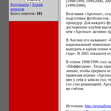
(1998/1999, 1999/2000, 2
Результаты
|
Архив
(1999/2000).
опросов
Всего ответов:
181
Возглавив «Арсенал», со
подготовки футболистов.
процедур. Для каждого фу
достижению клубом высок
нём «Арсенал» активно пр
В Англии его называют «
национальный чемпионат.
выиграть в одном сезоне 
года». В 2001 отказался 
В сезоне 1998/1999 стал ла
«Шеффилдом». Тогда один 
линию, чтобы прервать и
правилам игроки «Арсенал
мяч у себя и забили гол, 
гол стал решающим). Арсе
же счётом.
Источник:
http://arsenallo