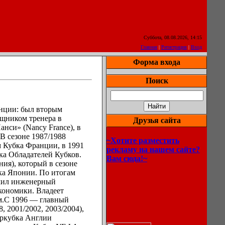
Суббота, 08.08.2026, 14:15
Главная
|
Регистрация
|
Вход
Форма входа
Поиск
анции: был вторым
ощником тренера в
Друзья сайта
нси» (Nancy France), в
 сезоне 1987/1988
~Хотите разместить
 Кубка Франции, в 1991
рекламу на нашем сайте?
а Обладателей Кубков.
Вам сюда!~
ия), который в сезоне
ка Японии. По итогам
нчил инженерный
экономики. Владеет
м.С 1996 — главный
 2001/2002, 2003/2004),
перкубка Англии