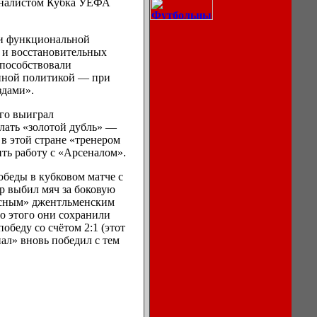
 финалистом Кубка УЕФА
ми функциональной
 и восстановительных
способствовали
онной политикой — при
здами».
го выиграл
лать «золотой дубль» —
в этой стране «тренером
Описание
ить работу с «Арсеналом».
процессов
охлаждения
 победы в кубковом матче с
воздуха в
р выбил мяч за боковую
кондиционерах.
ласным» джентльменским
о этого они сохранили
обеду со счётом 2:1 (этот
ал» вновь победил с тем
Ноутбуки,
мониторы,
компьютеры
Игры для