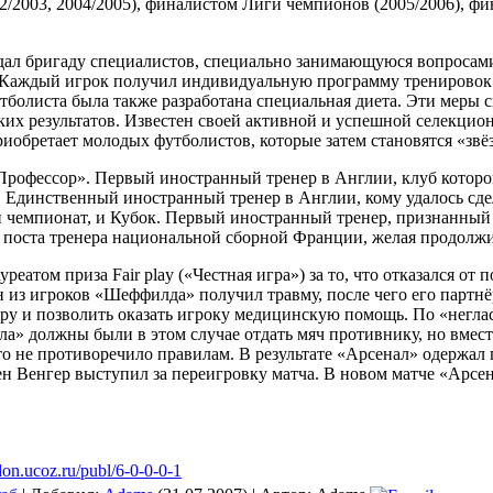
002/2003, 2004/2005), финалистом Лиги чемпионов (2005/2006),
здал бригаду специалистов, специально занимающуюся вопроса
 Каждый игрок получил индивидуальную программу тренировок
тболиста была также разработана специальная диета. Эти меры 
их результатов. Известен своей активной и успешной селекци
иобретает молодых футболистов, которые затем становятся «звё
Профессор». Первый иностранный тренер в Англии, клуб которо
 Единственный иностранный тренер в Англии, кому удалось сде
и чемпионат, и Кубок. Первый иностранный тренер, признанный 
от поста тренера национальной сборной Франции, желая продолж
уреатом приза Fair play («Честная игра») за то, что отказался от
из игроков «Шеффилда» получил травму, после чего его партнё
гру и позволить оказать игроку медицинскую помощь. По «нег
а» должны были в этом случае отдать мяч противнику, но вмест
что не противоречило правилам. В результате «Арсенал» одержал п
н Венгер выступил за переигровку матча. В новом матче «Арсен
ndon.ucoz.ru/publ/6-0-0-0-1