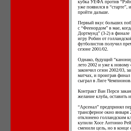
кубка УЕФА против “Рэйн
уже появился в “старте”, 
пройти дальше.
Первый вкус больших поб
с “Феенордом” в мае, ког
Дортмунд” (3-2) в финале
игру Робин от голландск
футболистов получил пре
сезоне 2001/02.
Однако, будущий “канонир
лето 2002 и уже к новому
закончил сезон 2002/03, за
матчах, и проиграв финал
сыграл в Лиге Чемпионов
Контракт Ван Перси закан
желание клуба, оставить и
“Арсенал” предпринял пе
трансферное окно января 
отклонено голландским кл
купили Хосе Антонио Рей
сменили цель, но в конце