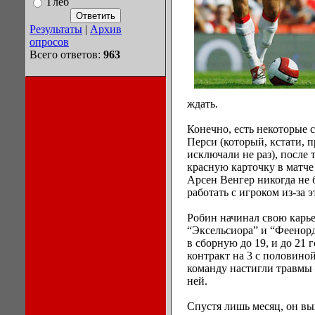
Глеб
Результаты
|
Архив
опросов
Всего ответов:
963
ждать.
Конечно, есть некоторые 
Перси (который, кстати, п
исключали не раз), после 
красную карточку в матче
Арсен Венгер никогда не 
работать с игроком из-за э
Робин начинал свою карь
“Эксельсиора” и “Феенорд
в сборную до 19, и до 21 
контракт на 3 с половиной
команду настигли травмы –
ней.
Спустя лишь месяц, он вы