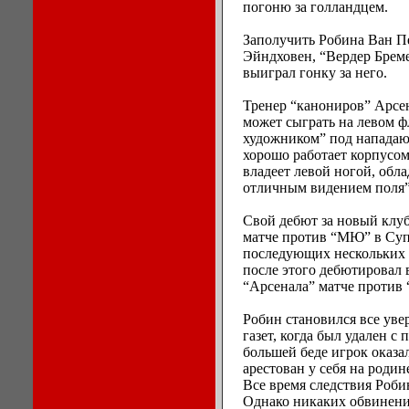
погоню за голландцем.
Заполучить Робина Ван П
Эйндховен, “Вердер Бреме
выиграл гонку за него.
Тренер “канониров” Арсе
может сыграть на левом 
художником” под напада
хорошо работает корпусом
владеет левой ногой, обл
отличным видением поля”
Свой дебют за новый клу
матче против “МЮ” в Суп
последующих нескольких н
после этого дебютировал 
“Арсенала” матче против 
Робин становился все увер
газет, когда был удален с
большей беде игрок оказал
арестован у себя на родин
Все время следствия Роби
Однако никаких обвинени