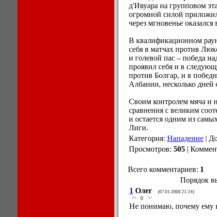
д'Ивуара на групповом эта
огромной силой приложил
через мгновенье оказался 
В квалификационном раун
себя в матчах против Люкс
и голевой пас – победа на
проявил себя и в следующи
против Болгар, и в победн
Албании, несколько дней 
Своим контролем мяча и н
сравнения с великим соо
и остается одним из сам
Лиги.
Категория:
Нападение
| Д
Просмотров:
505
| Коммен
Всего комментариев:
1
Порядок в
1
Олег
(07.01.2008 21:24)
0
Не понимаю, почему ему н