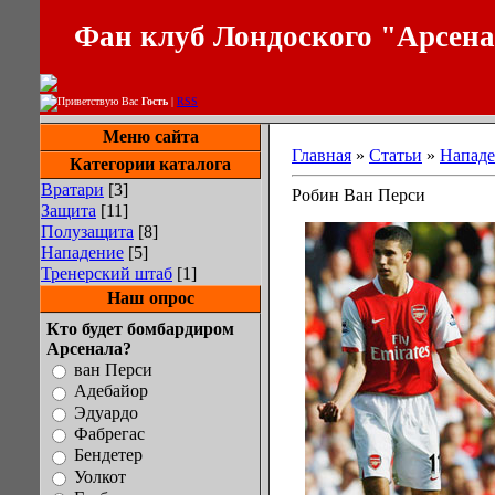
Фан клуб Лондоского "Арсен
Приветствую Вас
Гость
|
RSS
Меню сайта
Главная
»
Статьи
»
Нападе
Категории каталога
Вратари
[3]
Робин Ван Перси
Защита
[11]
Полузащита
[8]
Нападение
[5]
Тренерский штаб
[1]
Наш опрос
Кто будет бомбардиром
Арсенала?
ван Перси
Адебайор
Эдуардо
Фабрегас
Бендетер
Уолкот