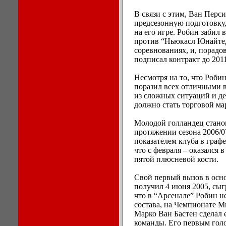
В связи с этим, Ван Перс
предсезонную подготовку, 
на его игре. Робин забил
против “Ньюкасл Юнайтед”
соревнованиях, и, порадо
подписал контракт до 2011
Несмотря на то, что Робин
поразил всех отличными 
из сложных ситуаций и де
должно стать торговой ма
Молодой голландец станов
протяжении сезона 2006/0
показателем клуба в графе
что с февраля – оказался 
пятой плюсневой кости.
Свой первый вызов в осн
получил 4 июня 2005, сыг
что в “Арсенале” Робин н
состава, на Чемпионате М
Марко Ван Бастен сделал
команды. Его первым голо