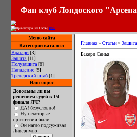
Фан клуб Лондоского "Арсен
Приветствую Вас
Гость
|
RSS
Меню сайта
Главная
»
Статьи
»
Защита
Категории каталога
Вратари
[3]
Бакари Санья
Защита
[11]
Полузащита
[8]
Нападение
[5]
Тренерский штаб
[1]
Наш опрос
Довольны ли вы
решением судей в 1/4
финала ЛЧ?
ДА! безусловно!
Ну некоторые
пртитензии были
Он нагло подсуживал
Ливерпулю