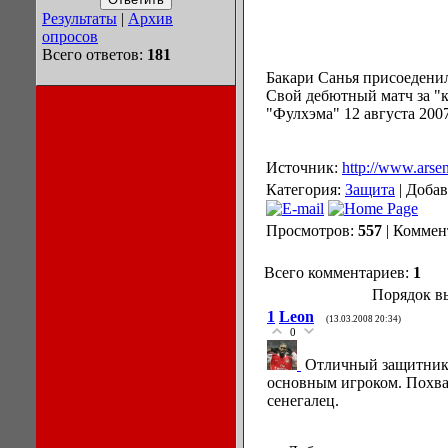
Результаты
|
Архив
опросов
Всего ответов:
181
Бакари Санья присоеденил
Свой дебютный матч за "
"Фулхэма" 12 августа 2007
Источник:
http://www.arse
Категория:
Защита
| Доба
Просмотров:
557
| Коммен
Всего комментариев:
1
Порядок в
1
Leon
(13.03.2008 20:34)
0
Отличный защитник. 
основным игроком. Похва
сенегалец.