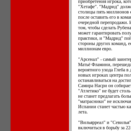
приобретения игрока, кот
"Хетафе". "Мадрид" долже
столицы пять миллионов е
после оставить его в ком
очередной перепродажи. И
том, чтобы сделать Рубен
может гарантировать пол
практики, и "Мадрид" по
стороны других команд, е
миллионам евро.
"Арсенал" - самый заинт
Матьё Фламини, перешедш
вероятного ухода Глеба в
новых игроках центра пол
останавливаться на дости
Самира Насри он собирает
"Атлетико" не будет стол
не станет предлагать бол
"матрасники" не исключаю
Испании станет частью ка
лета.
"Вильярреал" и "Севилья"
включиться в борьбу за 22