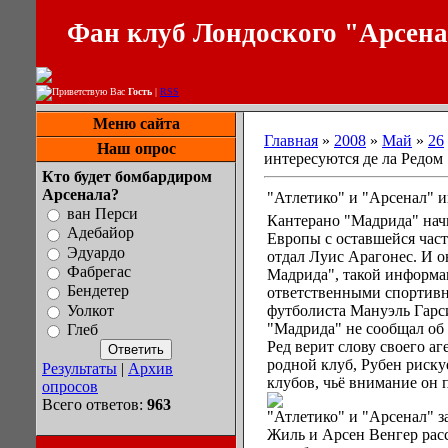
Фан клуб Лондоского "Арсен
Приветствую Вас
Гость
|
RSS
Меню сайта
Главная
»
2008
»
Май
»
26
Наш опрос
интересуются де ла Редом
Кто будет бомбардиром
Арсенала?
"Атлетико" и "Арсенал" и
ван Перси
Кантерано "Мадрида" нач
Адебайор
Европы с оставшейся час
Эдуардо
отдал Луис Арагонес. И о
Фабрегас
Мадрида", такой информа
Бендетер
ответственными спортивн
Уолкот
футболиста Мануэль Гарс
"Мадрида" не сообщал об 
Глеб
Ред верит слову своего аг
родной клуб, Рубен риску
Результаты
|
Архив
клубов, чьё внимание он 
опросов
Всего ответов:
963
"Атлетико" и "Арсенал" 
Жиль и Арсен Венгер рас