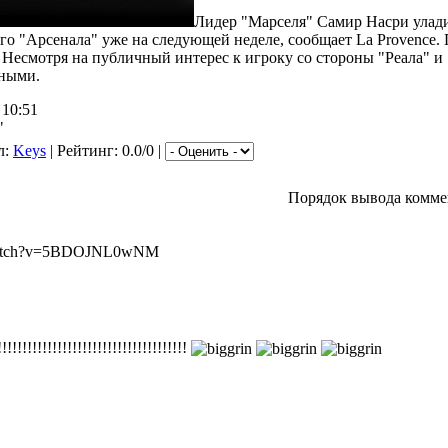
Лидер "Марселя" Самир Насри улади
го "Арсенала" уже на следующей неделе, сообщает La Provence.
. Несмотря на публичный интерес к игроку со стороны "Реала" 
рными.
 10:51
"
л:
Keys
| Рейтинг: 0.0/0 |
Порядок вывода комме
/watch?v=5BDOJNL0wNM
!!!!!!!!!!!!!!!!!!!!!!!!!!!!!!!!!!!