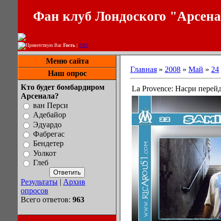
Фан клуб Лондоского "Арсен
Приветствую Вас
Гость
|
RSS
Меню сайта
Главная
»
2008
»
Май
»
24
Наш опрос
Кто будет бомбардиром
La Provence: Насри перей
Арсенала?
ван Перси
Адебайор
Эдуардо
Фабрегас
Бендетер
Уолкот
Глеб
Результаты
|
Архив
опросов
Всего ответов:
963