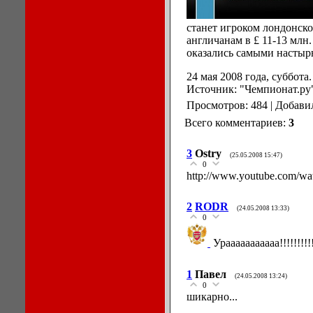
станет игроком лондонско
англичанам в £ 11-13 млн
оказались самыми насты
24 мая 2008 года, суббота.
Источник: "Чемпионат.ру
Просмотров: 484 | Добави
Всего комментариев:
3
3
Ostry
(25.05.2008 15:47)
0
http://www.youtube.com
2
RODR
(24.05.2008 13:33)
0
Урааааааааааа!!!!!!!!!!!!
1
Павел
(24.05.2008 13:24)
0
шикарно...