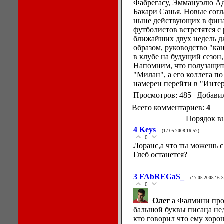
Фабрегасу, Эммануэлю Ад
Бакари Санья. Новые согл
ныне действующих в фина
футболистов встретятся с
ближайших двух недель д
образом, руководство "ка
в клубе на будущий сезон,
Напомним, что полузащит
"Милан", а его коллега 
намерен перейти в "Интер
Просмотров: 485 | Добави
Всего комментариев:
4
Порядок в
4
Keys
(17.05.2008 16:52)
0
Лоранс,а что ты можешь с
Глеб останется?
3
FAbREGaS_
(17.05.2008 16:3
0
Олег
а Фалмини прос
бальшой буквы писаца нед
кто говорил что ему хоро