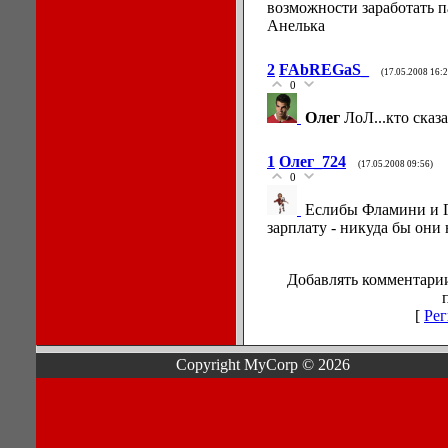
возможности заработать п
Анелька
2
FAbREGaS_
(17.05.2008 16:2
0
Олег
ЛоЛ...кто сказ
1
Олег_724
(17.05.2008 09:56)
0
Еслибы Фламини и 
зарплату - никуда бы они
Добавлять комментарии
[
Рег
Copyright MyCorp © 2026