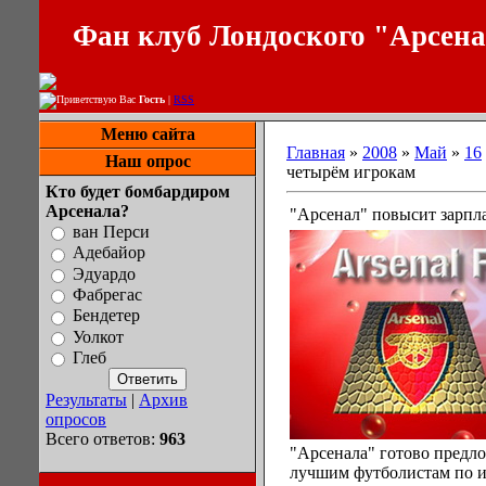
Фан клуб Лондоского "Арсен
Приветствую Вас
Гость
|
RSS
Меню сайта
Главная
»
2008
»
Май
»
16
Наш опрос
четырём игрокам
Кто будет бомбардиром
Арсенала?
"Арсенал" повысит зарпл
ван Перси
Адебайор
Эдуардо
Фабрегас
Бендетер
Уолкот
Глеб
Результаты
|
Архив
опросов
Всего ответов:
963
"Арсенала" готово предл
лучшим футболистам по и