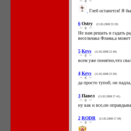
0
Глеб останется! Я б
6
Ostry
(11.05.2008 23:19)
0
Не нам решать и гадать ра
весельчака Флама,а может
5
Keys
(11.05.2008 22:40)
0
всем уже понятно,что свал
4
Keys
(11.05.2008 22:39)
0
да просто тупо0, он падл
3
Павел
(11.05.2008 17:41)
0
ну как и все,он оправдыва
2
RODR
(11.05.2008 17:39)
0