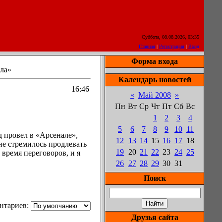
Суббота, 08.08.2026, 03:35
Главная
|
Регистрация
|
Вход
Форма входа
ла»
Календарь новостей
16:46
«
Май 2008
»
Пн
Вт
Ср
Чт
Пт
Сб
Вс
1
2
3
4
5
6
7
8
9
10
11
д провел в «Арсенале»,
12
13
14
15
16
17
18
не стремилось продлевать
19
20
21
22
23
24
25
 время переговоров, и я
26
27
28
29
30
31
Поиск
нтариев:
Друзья сайта