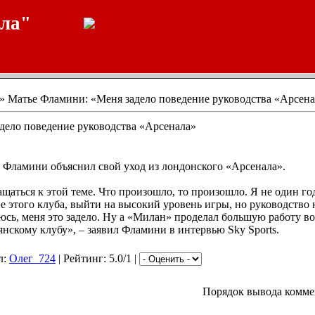
ала"
» Матье Фламини: «Меня задело поведение руководства «Арсена
дело поведение руководства «Арсенала»
Фламини объяснил свой уход из лондонского «Арсенала».
ащаться к этой теме. Что произошло, то произошло. Я не один го
ве этого клуба, выйти на высокий уровень игры, но руководство 
юсь, меня это задело. Ну а «Милан» проделал большую работу во
янскому клубу», – заявил Фламини в интервью Sky Sports.
л:
Олег_724
| Рейтинг: 5.0/1 |
Порядок вывода комме