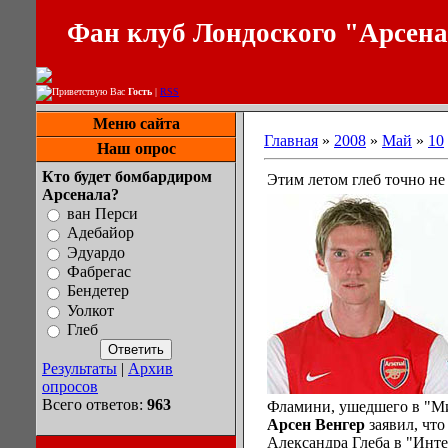
Фан клуб Лондоского "Арсен
Приветствую Вас
Гость
|
RSS
Меню сайта
Главная
»
2008
»
Май
»
10
Наш опрос
Кто будет бомбардиром
Этим летом глеб точно не 
Арсенала?
ван Перси
Адебайор
Эдуардо
Фабрегас
Бендетер
Уолкот
Глеб
Результаты
|
Архив
опросов
Всего ответов:
963
Фламини, ушедшего в "Ми
Арсен Венгер
заявил, что
Александра Глеба в "Инте