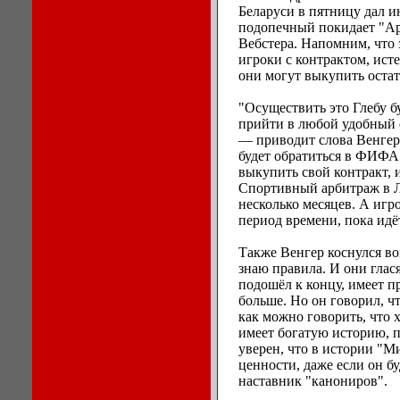
Беларуси в пятницу дал и
подопечный покидает "Ар
Вебстера. Напомним, что 
игроки с контрактом, исте
они могут выкупить остат
"Осуществить это Глебу б
прийти в любой удобный е
— приводит слова Венгер
будет обратиться в ФИФА
выкупить свой контракт, 
Спортивный арбитраж в Л
несколько месяцев. А игро
период времени, пока идё
Также Венгер коснулся в
знаю правила. И они глася
подошёл к концу, имеет пр
больше. Но он говорил, чт
как можно говорить, что х
имеет богатую историю, 
уверен, что в истории "М
ценности, даже если он бу
наставник "канониров".