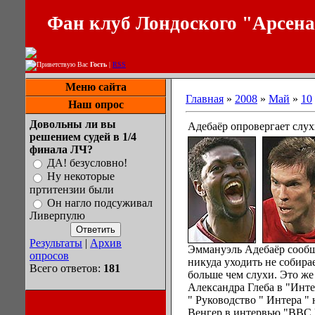
Фан клуб Лондоского "Арсен
Приветствую Вас
Гость
|
RSS
Меню сайта
Главная
»
2008
»
Май
»
10
Наш опрос
Довольны ли вы
Адебаёр опровергает слух
решением судей в 1/4
финала ЛЧ?
ДА! безусловно!
Ну некоторые
пртитензии были
Он нагло подсуживал
Ливерпулю
Результаты
|
Архив
Эммануэль Адебаёр сообщи
опросов
никуда уходить не собирает
Всего ответов:
181
больше чем слухи. Это же 
Александра Глеба в "Инте
" Руководство " Интера " 
Венгер в интервью "BBC R