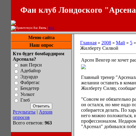
Фан клуб Лондоского "Арсен
Приветствую Вас
Гость
|
RSS
Меню сайта
Главная
»
2008
»
Май
»
5
»
Наш опрос
Жилберту Силвой
Кто будет бомбардиром
Арсенала?
Арсен Венгер не хочет ра
ван Перси
Адебайор
Эдуардо
Главный тренер "Арсенала
Фабрегас
желании оставить в кома
Жилберту Силву, сообщае
Бендетер
Уолкот
"Совсем не обязательно ра
Глеб
он остался, но мне надо п
собирается делать. По ха
Результаты
|
Архив
него можно положиться, и
опросов
профессионалом. Недаром
Всего ответов:
963
"Арсенал" добивался побед