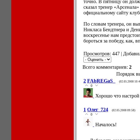
точно. В пятницу он долж
сказал тренер «Арсенала»
официальному сайту клуб
По словам тренера, он вы
Никласа Бендтнера и Дени
воскресенье нам предсто
бороться за победу, как, 
Просмотров: 447 | Добави
Всего комментариев:
2
Порядок в
2
FAbREGaS_
(02.05.2008 10:4
0
Хорошо что настрой 
1
Олег_724
(02.05.2008 09:58)
0
Началось!