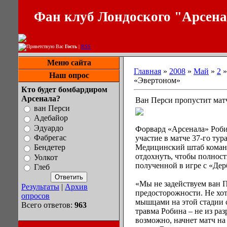
Фан клуб Лондоского "Арсен
Приветствую Вас
Гость
|
RSS
Меню сайта
Главная
»
2008
»
Май
»
2
»
Наш опрос
«Эвертоном»
Кто будет бомбардиром
Арсенала?
Ван Перси пропустит мат
ван Перси
Адебайор
Эдуардо
Форвард «Арсенала» Роби
Фабрегас
участие в матче 37-го ту
Медицинский штаб команд
Бендетер
отдохнуть, чтобы полност
Уолкот
полученной в игре с «Дер
Глеб
«Мы не задействуем ван 
Результаты
|
Архив
предосторожности. Не хот
опросов
мышцами на этой стадии се
Всего ответов:
963
травма Робина – не из ра
возможно, начнет матч на 