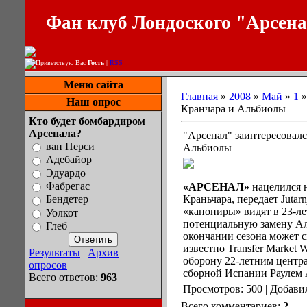
Фан клуб Лондоского "Арсен
Приветствую Вас
Гость
|
RSS
Меню сайта
Главная
»
2008
»
Май
»
1
»
Наш опрос
Кранчара и Альбиолы
Кто будет бомбардиром
Арсенала?
"Арсенал" заинтересовалс
ван Перси
Альбиолы
Адебайор
Эдуардо
Фабрегас
«АРСЕНАЛ»
нацелился 
Краньчара, передает Jutarn
Бендетер
«канониры» видят в 23-л
Уолкот
потенциальную замену Ал
Глеб
окончании сезона может с
известно Transfer Market
Результаты
|
Архив
оборону 22-летним центр
опросов
сборной Испании Раулем 
Всего ответов:
963
Просмотров: 500 | Добави
Всего комментариев:
2