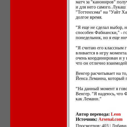
матч за "канониров" полу
и для него самого. Лукаш
"Тоттенхэма" на "Уайт Х
долгое время.
"Я еще не сделал выбор, н
способен Фабиански," - г
понедельник, но я еще ни
"Я считаю его классным 
вливается в игру момента
очень координирован и у 
что он отлично взаимодей
Венгер расчитывает на то
Йенса Леманна, который 
"На данный момент я гов
Венгер. "Я надеюсь, что 
как Леманн."
Автор перевода:
Leon
Источник:
Arsenal.com
Просмотров: 403 | Добави