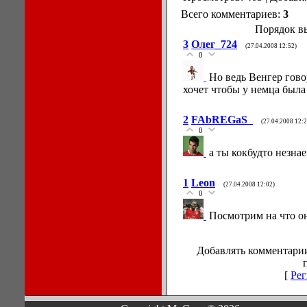
Всего комментариев:
3
Порядок в
3
Олег_724
(27.04.2008 12:52)
0
Но ведь Венгер гово
хочет чтобы у немца был
2
FAbREGaS_
(27.04.2008 12:2
0
а ты кокбудто незнае
1
Leon
(27.04.2008 12:02)
0
Посмотрим на что он
Добавлять комментарии
[
Рег