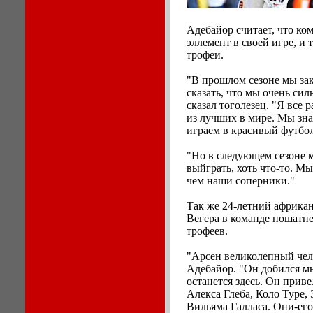
Адебайор считает, что ко
эллемент в своей игре, и
трофеи.
"В прошлом сезоне мы за
сказать, что мы очень сил
сказал тоголезец. "Я все 
из лучших в мире. Мы зна
играем в красивый футбол
"Но в следующем сезоне 
выйграть, хоть что-то. М
чем наши соперники."
Так же 24-летний африкан
Вегера в команде пошатнет
трофеев.
"Арсен великолепный чело
Адебайор. "Он добился мн
останется здесь. Он прив
Алекса Глеба, Коло Туре,
Вильяма Галласа. Они-его