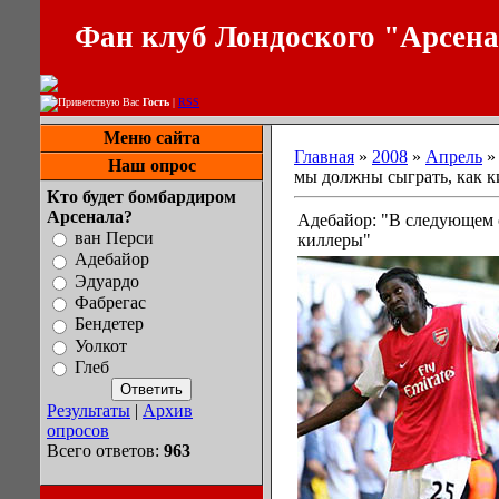
Фан клуб Лондоского "Арсен
Приветствую Вас
Гость
|
RSS
Меню сайта
Главная
»
2008
»
Апрель
»
Наш опрос
мы должны сыграть, как 
Кто будет бомбардиром
Арсенала?
Адебайор: "В следующем 
ван Перси
киллеры"
Адебайор
Эдуардо
Фабрегас
Бендетер
Уолкот
Глеб
Результаты
|
Архив
опросов
Всего ответов:
963