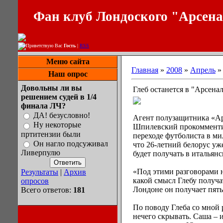
Фан клуб Лондоского "Арсен
Приветствую Вас
Гость
|
RSS
Меню сайта
Главная
»
2008
»
Апрель
»
Наш опрос
Довольны ли вы
Глеб останется в "Арсена
решением судей в 1/4
финала ЛЧ?
ДА! безусловно!
Агент полузащитника «Ар
Ну некоторые
Шпилевский прокоммент
пртитензии были
переходе футболиста в ми
Он нагло подсуживал
что 26-летний белорус уж
Ливерпулю
будет получать в итальян
«Под этими разговорами 
Результаты
|
Архив
какой смысл Глебу получа
опросов
Лондоне он получает пять
Всего ответов:
181
По поводу Глеба со мной
нечего скрывать. Саша – 