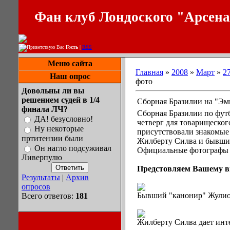
Фан клуб Лондоского "Арсен
Приветствую Вас
Гость
|
RSS
Меню сайта
Главная
»
2008
»
Март
»
2
Наш опрос
фото
Довольны ли вы
решением судей в 1/4
Сборная Бразилии на "Эми
финала ЛЧ?
Сборная Бразилии по фут
ДА! безусловно!
четверг для товарищеско
Ну некоторые
присутствовали знакомые
пртитензии были
Жилберту Силва и бывший
Он нагло подсуживал
Официальные фотографы к
Ливерпулю
Предстовляем Вашему в
Результаты
|
Архив
опросов
Бывший "канонир" Жулио
Всего ответов:
181
Жилберту Силва дает инт