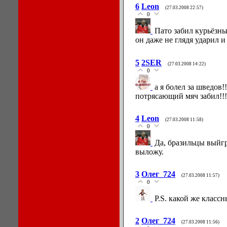
6
Leon
(27.03.2008 22:57)
0
Пато забил курьёзны
он даже не глядя ударил и
5
2SER
(27.03.2008 14:22)
0
а я болел за шведов!
потрясающий мяч забил!!!
4
Leon
(27.03.2008 11:58)
0
Да, бразильцы выйгр
выложу.
3
Олег_724
(27.03.2008 11:57)
0
P.S. какой же класс
2
Олег_724
(27.03.2008 11:56)