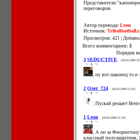
Представители "канониро
переговоров.
Автор перевода:
Leon
Источник:
Tribalfootball.
Просмотров: 421 | Добави
Всего комментариев:
3
Порядок в
3
SEDUCTIVE
(26.03.2008 19
0
ну вот наконец то и
2
Олег_724
(26.03.2008 15:41)
0
Пускай решает Венге
1
Leon
(26.03.2008 13:19)
0
А он за Фиорентину 
классный полузащитник. Я