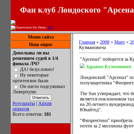
Фан клуб Лондоского "Арсен
Приветствую Вас
Гость
|
RSS
Меню сайта
Главная
»
2008
»
Март
»
2
Наш опрос
Кузмановича
Довольны ли вы
решением судей в 1/4
"Арсенал" поборется за К
финала ЛЧ?
Здравко Кузманович
ДА! безусловно!
Ну некоторые
Лондонский "Арсенал" по
пртитензии были
полузащитника "Фиорент
Он нагло подсуживал
Ливерпулю
The Sun утверждает, что 
является поклонником тал
Результаты
|
Архив
на 20-летнего вундеркинд
опросов
Юнайтед".
Всего ответов:
181
"Фиорентина" приобрела К
почти за 2 миллиона фунт