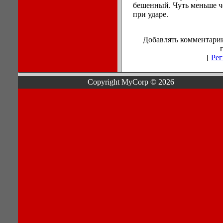
бешенный. Чуть меньше че
при ударе.
Добавлять комментарии
[
Рег
Copyright MyCorp © 2026