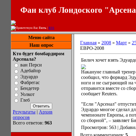
Фан клуб Лондоского "Арсен
Приветствую Вас
Гость
|
RSS
Меню сайта
Главная
»
2008
»
Март
»
2
Наш опрос
ЕВРО-2008
Кто будет бомбардиром
Арсенала?
Билич хочет взять Эдуар
ван Перси
Адебайор
Накануне главный тренер
Эдуардо
сообщил, что форвард Эд
Фабрегас
ноги и не сыграющий на 
отправится вместе со сб
Бендетер
сообщает Reuters.
Уолкот
Глеб
"Если "Арсенал" отпустит
Эдуардо многое сделал для
Результаты
|
Архив
чемпионате Европы, а пот
опросов
со сборной", – заявляет Б
Всего ответов:
963
Просмотров: 563 | Добави
Всего комментариев:
5