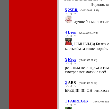
Порядок в
5
2SER
(26.03.2008 16:52)
0
лучше бы меня взяли!
4
Leon
(26.03.2008 13:02)
0
ЫЫЫЫЫ))) Билич о
кастылём за такое порвёт.
3
Keys
(25.03.2008 22:41)
0
речь шла не о игре,а о то
смотрел все матчи с неё!
2
ARS
(25.03.2008 22:22)
0
БРЕД!!!!!!!!!!ОН чем каст
1
FAbREGaS_
(25.03.2008 22:1
0