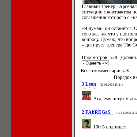
Главный тренер «Арсенал
ситуацию с контрактом п
соглашения которого с «к
«Я думаю, он останется. О
того же, так что у нас п
вопросу. Думаю, что вопро
– цитирует тренера The Gu
Просмотров: 528 | Добави
Всего комментариев:
3
Порядок в
3
Leon
(13.03.2008 18:11)
0
Ага, ему нету смысл
2
FAbREGaS_
(13.03.2008 16:5
0
100% подпишет