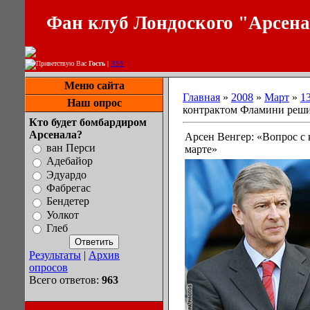
Фан клуб Лондоского "Арсен
Приветствую Вас
Гость
|
RSS
Меню сайта
Главная
»
2008
»
Март
»
1
Наш опрос
контрактом Фламини реши
Кто будет бомбардиром
Арсенала?
Арсен Венгер: «Вопрос с
ван Перси
марте»
Адебайор
Эдуардо
Фабрегас
Бендетер
Уолкот
Глеб
Результаты
|
Архив
опросов
Всего ответов:
963