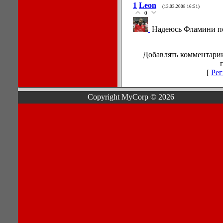
1
Leon
(13.03.2008 16:51)
0
Надеюсь Фламини по
Добавлять комментарии
[
Рег
Copyright MyCorp © 2026