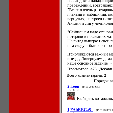
Голландский нападающий 
повреждений, возвращаясь
"Все это очень разочаров
планами и амбициями, кот
вернуться, настроен пози
Англии и Лигу чемпионов
"Сейчас нам надо станови
потеряли в последних ма
Юнайтед выиграет свой п
нам следует быть очень о
Приближаются важные мат
выезде, Ливерпулем дома 
наше основное задание" -
Просмотров: 473 | Добави
Всего комментариев:
2
Порядок в
2
Leon
(11.03.2008 22:59)
0
Выйграть возможно,
1
FAbREGaS_
(11.03.2008 21:0