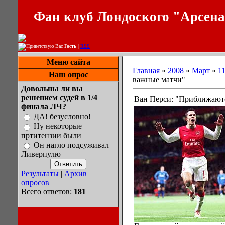
Фан клуб Лондоского "Арсен
Приветствую Вас
Гость
|
RSS
Меню сайта
Главная
»
2008
»
Март
»
1
Наш опрос
важные матчи"
Довольны ли вы
решением судей в 1/4
Ван Перси: "Приближают
финала ЛЧ?
ДА! безусловно!
Ну некоторые
пртитензии были
Он нагло подсуживал
Ливерпулю
Результаты
|
Архив
опросов
Всего ответов:
181