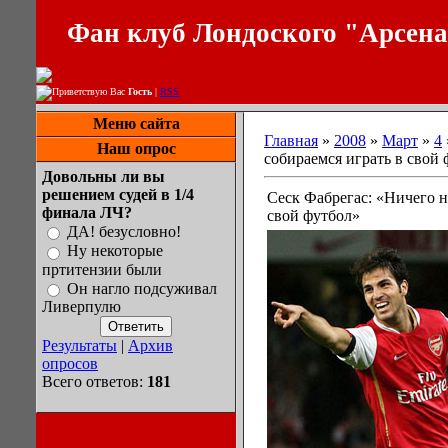
Фан клуб Лондоского "Арсен
Приветствую Вас
Гость
|
RSS
Меню сайта
Главная
»
2008
»
Март
»
4
Наш опрос
собираемся играть в свой
Довольны ли вы
решением судей в 1/4
Сеск Фабрегас: «Ничего н
финала ЛЧ?
свой футбол»
ДА! безусловно!
Ну некоторые
пртитензии были
Он нагло подсуживал
Ливерпулю
Результаты
|
Архив
опросов
Всего ответов:
181