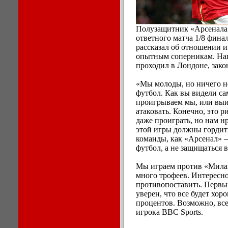
Полузащитник «Арсенала»
ответного матча 1/8 фин
рассказал об отношении и
опытным соперникам. Нап
проходил в Лондоне, закон
«Мы молоды, но ничего не
футбол. Как вы видели са
проигрываем мы, или выи
атаковать. Конечно, это 
даже проиграть, но нам н
этой игры должны гордить
команды, как «Арсенал» –
футбол, а не защищаться в
Мы играем против «Милан
много трофеев. Интересно
противопоставить. Первый
уверен, что все будет хо
процентов. Возможно, вс
игрока BBC Sports.