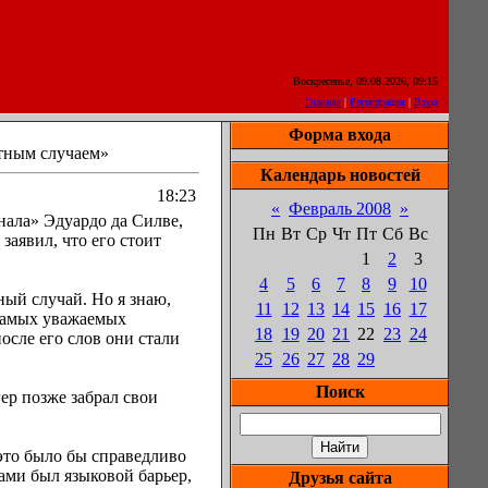
Воскресенье, 09.08.2026, 09:15
Главная
|
Регистрация
|
Вход
Форма входа
стным случаем»
Календарь новостей
18:23
«
Февраль 2008
»
ала» Эдуардо да Силве,
Пн
Вт
Ср
Чт
Пт
Сб
Вс
аявил, что его стоит
1
2
3
4
5
6
7
8
9
10
ный случай. Но я знаю,
11
12
13
14
15
16
17
 самых уважаемых
18
19
20
21
22
23
24
осле его слов они стали
25
26
27
28
29
Поиск
гер позже забрал свои
и это было бы справедливо
нами был языковой барьер,
Друзья сайта