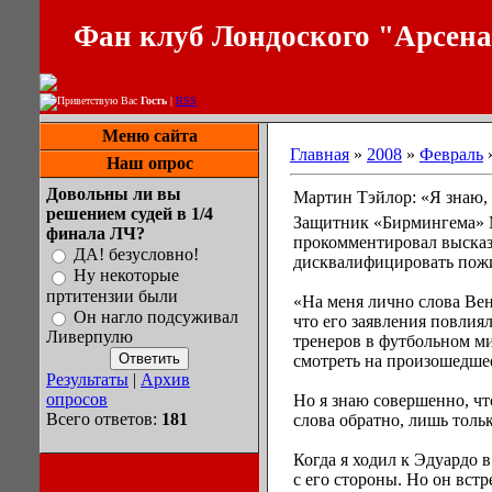
Фан клуб Лондоского "Арсен
Приветствую Вас
Гость
|
RSS
Меню сайта
Главная
»
2008
»
Февраль
Наш опрос
Довольны ли вы
Мартин Тэйлор: «Я знаю,
решением судей в 1/4
Защитник «Бирмингема» М
финала ЛЧ?
прокомментировал высказы
ДА! безусловно!
дисквалифицировать пож
Ну некоторые
пртитензии были
«На меня лично слова Вен
Он нагло подсуживал
что его заявления повлия
Ливерпулю
тренеров в футбольном ми
смотреть на произошедшее
Результаты
|
Архив
опросов
Но я знаю совершенно, что
Всего ответов:
181
слова обратно, лишь тольк
Когда я ходил к Эдуардо в
с его стороны. Но он вст