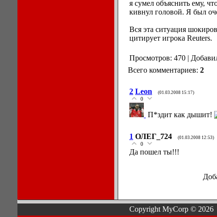
я сумел объяснить ему, ч
кивнул головой. Я был оч
Вся эта ситуация шокиров
цитирует игрока Reuters.
Просмотров: 470 | Добави
Всего комментариев:
2
2
Leon
(01.03.2008 15:17)
0
П*здит как дышит!
1
ОЛЕГ_724
(01.03.2008 12:53)
0
Да пошел ты!!!
Доб
Copyright MyCorp © 2026