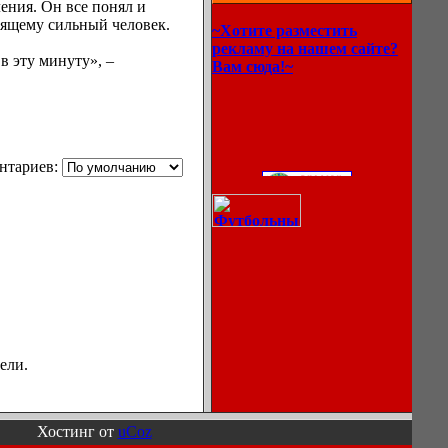
ения. Он все понял и
тоящему сильный человек.
~Хотите разместить
рекламу на нашем сайте?
в эту минуту», –
Вам сюда!~
нтариев:
ели.
Хостинг от
uCoz