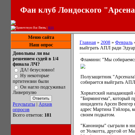
Фан клуб Лондоского "Арсен
Приветствую Вас
Гость
|
RSS
Меню сайта
Главная
»
2008
»
Февраль
Наш опрос
выйграть АПЛ ради Эдуар
Довольны ли вы
решением судей в 1/4
Фламини: "Мы собираемс
финала ЛЧ?
ДА! безусловно!
Ну некоторые
Полузащитник "Арсенала"
пртитензии были
собирается выйграть АПЛ
Он нагло подсуживал
Ливерпулю
Хорватский нападающий с
"Бирмингема", который пр
инцидента Арсен Венгер в
Результаты
|
Архив
адрес Мартина Тэйлора, 
опросов
своим подкатом.
Всего ответов:
181
"Канониры" сыграли в ни
от Уолкотта, другой от М