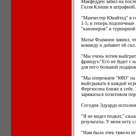
Макфедден забил на после
Гаэля Клиши в штрафной.
"Манчестер Юнайтед" в г
1-5, и теперь подопечные
"канониров" в турнирной 
Матье Фламини заяивл, чт
команду и добавит ей сил.
"Мы очень хотим выйграть
француз-"Его не будет с н
для него большой подаро
"Мы опережаем "МЮ" на т
выйгрывать в каждой игре
Фергюсона ближе к себе. 
заряжаться позитивом пер
Сегодня Эдуардо исполняе
"Я не видел подкат,"-ска
результаты. У меня нету с
"Нам было очеь тяжело иг