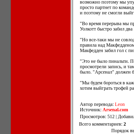
возможно поэтому мы упу
просто партнет по команд
и поэтому не смогли выйг
"Во время перерыва мы пр
Уолкотт быстро забил два
"Но все-таки мы не совл
правила над Макфедденом 
Макфедден забил гол с пи
"Это не было пинальти. 
просмотрели запись, и та
было. "Арсенал" должен б
"Мы будем бороться в ка
хотим выйграть трофей ра
Автор перевода:
Leon
Источник:
Arsenal.com
Просмотров: 512 | Добави
Всего комментариев:
2
Порядок в