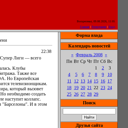
Воскресенье, 09.08.2026, 11:05
Главная
|
Регистрация
|
Вход
Форма входа
мени
Календарь новостей
22:38
«
Февраль 2008
»
й Супер Лиги — всего
Пн
Вт
Ср
Чт
Пт
Сб
Вс
1
2
3
талась. Клубы
битража. Также все
4
5
6
7
8
9
10
ФА. Но Европейская
11
12
13
14
15
16
17
вится телевизионщикам.
18
19
20
21
22
23
24
нира, который вызовет
 Но необходимо создать
25
26
27
28
29
ле наступит коллапс.
Поиск
 "Барселоны". И в этом
Друзья сайта