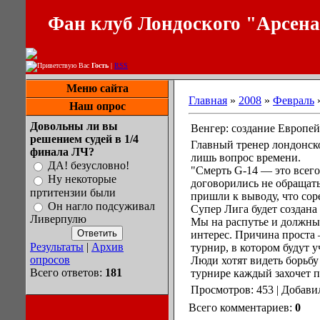
Фан клуб Лондоского "Арсен
Приветствую Вас
Гость
|
RSS
Меню сайта
Главная
»
2008
»
Февраль
Наш опрос
Довольны ли вы
Венгер: создание Европе
решением судей в 1/4
Главный тренер лондонск
финала ЛЧ?
лишь вопрос времени.
ДА! безусловно!
"Смерть G-14 — это всего
Ну некоторые
договорились не обращать
пртитензии были
пришли к выводу, что со
Он нагло подсуживал
Супер Лига будет создан
Ливерпулю
Мы на распутье и должны 
интерес. Причина проста 
Результаты
|
Архив
турнир, в котором будут 
опросов
Люди хотят видеть борьбу
Всего ответов:
181
турнире каждый захочет п
Просмотров: 453 | Добави
Всего комментариев:
0