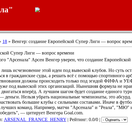
ала"
»
18
» Венгер: создание Европейской Супер Лиги — вопрос вре
йской Супер Лиги — вопрос времени
ого "Арсенала" Арсен Венгер уверен, что создание Европейско
 лишь исчезновение этой идеи под вывеской клубов. Но суть ос
ся в гражданские суды, а решать всё с помощью спортивного ар
ревнования должны происходить только под эгидой ФИФА и УЕ
а уже под вывеской этих организаций. Нынешняя формула не нра
двигаться вперёд. А лучшим шагом будет создание единого тур
— деньги. Нельзя убрать национальные чемпионаты, это абсурд.
участвовать большие клубы с сильными составами. Иначе в футбо
 лучших команд. Например, матчи "Арсенала" и "Реала", "МЮ" и
обедить", — цитирует Венгера Goal.com.
л:
ARSENAL_FRANCE_HENRY
| Рейтинг: 0.0/0 |