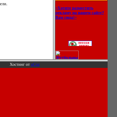
ели.
~Хотите разместить
рекламу на нашем сайте?
Вам сюда!~
Хостинг от
uCoz