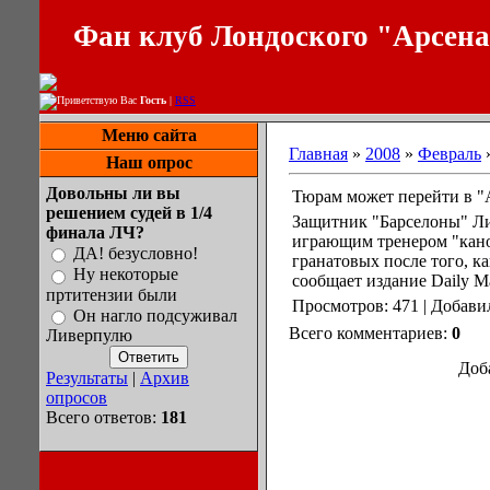
Фан клуб Лондоского "Арсен
Приветствую Вас
Гость
|
RSS
Меню сайта
Главная
»
2008
»
Февраль
Наш опрос
Довольны ли вы
Тюрам может перейти в "
решением судей в 1/4
Защитник "Барселоны" Ли
финала ЛЧ?
играющим тренером "канон
ДА! безусловно!
гранатовых после того, ка
Ну некоторые
сообщает издание Daily Ma
пртитензии были
Просмотров: 471 | Добави
Он нагло подсуживал
Всего комментариев:
0
Ливерпулю
Доб
Результаты
|
Архив
опросов
Всего ответов:
181