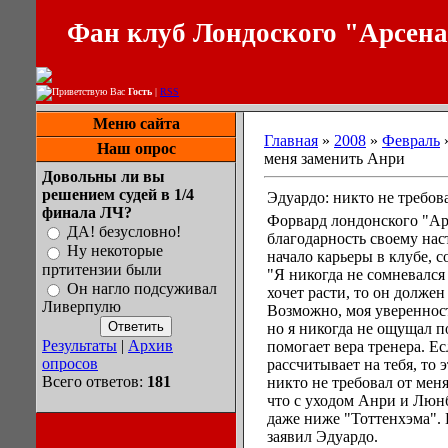
Фан клуб Лондоского "Арсен
Приветствую Вас
Гость
|
RSS
Меню сайта
Главная
»
2008
»
Февраль
Наш опрос
меня заменить Анри
Довольны ли вы
решением судей в 1/4
Эдуардо: никто не требов
финала ЛЧ?
Форвард лондонского "Ар
ДА! безусловно!
благодарность своему на
Ну некоторые
начало карьеры в клубе, с
пртитензии были
"Я никогда не сомневался
Он нагло подсуживал
хочет расти, то он долже
Ливерпулю
Возможно, моя уверенност
но я никогда не ощущал п
Результаты
|
Архив
помогает вера тренера. Ес
опросов
рассчитывает на тебя, то 
Всего ответов:
181
никто не требовал от мен
что с уходом Анри и Люнб
даже ниже "Тоттенхэма". 
заявил Эдуардо.