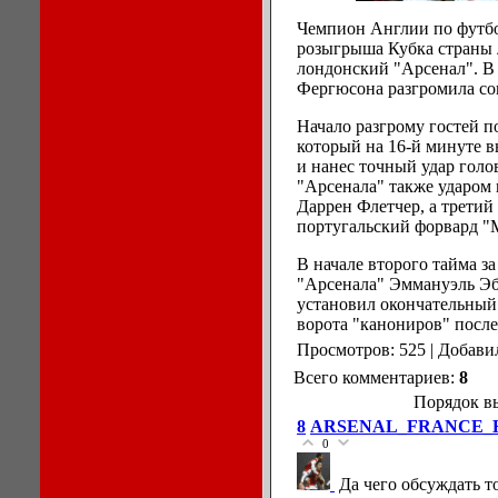
Чемпион Англии по футб
розыгрыша Кубка страны
лондонский "Арсенал". В 
Фергюсона разгромила соп
Начало разгрому гостей 
который на 16-й минуте 
и нанес точный удар голо
"Арсенала" также ударом
Даррен Флетчер, а третий
португальский форвард "
В начале второго тайма з
"Арсенала" Эммануэль Эбу
установил окончательный 
ворота "канониров" после
Просмотров: 525 | Добави
Всего комментариев:
8
Порядок в
8
ARSENAL_FRANCE_
0
Да чего обсуждать то