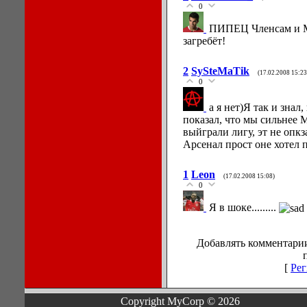
0
ПИПЕЦ Членсам и Ма
загребёт!
2
SySteMaTik
(17.02.2008 15:23
0
а я нет)Я так и знал
показал, что мы сильнее 
выйграли лигу, эт не опкз
Арсенал прост оне хотел 
1
Leon
(17.02.2008 15:08)
0
Я в шоке.........
Добавлять комментарии
[
Рег
Copyright MyCorp © 2026