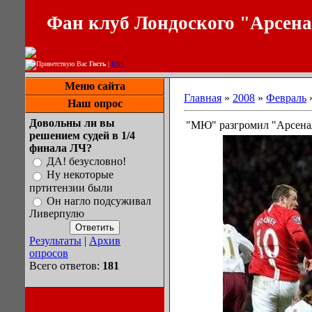
Фан клуб Лондоского "Арсен
Приветствую Вас
Гость
|
RSS
Меню сайта
Главная
»
2008
»
Февраль
Наш опрос
Довольны ли вы
"МЮ" разгромил "Арсена
решением судей в 1/4
финала ЛЧ?
ДА! безусловно!
Ну некоторые
пртитензии были
Он нагло подсуживал
Ливерпулю
Результаты
|
Архив
опросов
Всего ответов:
181