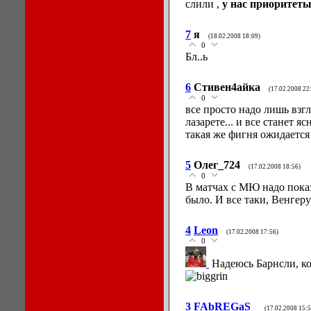
слили ,
у нас приоритеты
7
я
(18.02.2008 18:09)
0
Бл..ь
6
Стивен4айка
(17.02.2008 22
0
все просто надо лишь взг
лазарете... и все станет я
такая же фигня ожидается
5
Олег_724
(17.02.2008 18:56)
0
В матчах с МЮ надо показ
было. И все таки, Венгер
4
Leon
(17.02.2008 17:56)
0
Надеюсь Барнсли, к
3
FAbREGaS_
(17.02.2008 15:5