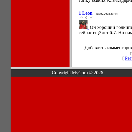
топку всяких Аль-Кадари
1
Leon
(15.02.2008 23:47)
0
Он хороший голкипе
сейчас ещё лет 6-7. Но на
Добавлять комментарии
[
Рег
Copyright MyCorp © 2026