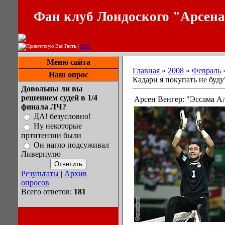
Фан клуб Лондоского "Арсен
Приветствую Вас
Гость
|
RSS
Меню сайта
Главная
»
2008
»
Февраль
Наш опрос
Кадари я покупать не буду
Довольны ли вы
решением судей в 1/4
Арсен Венгер: "Эссама Ал
финала ЛЧ?
ДА! безусловно!
Ну некоторые
пртитензии были
Он нагло подсуживал
Ливерпулю
Результаты
|
Архив
опросов
Всего ответов:
181