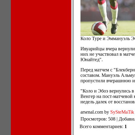
Коло Туре и Эммануэль Эб
Ивуарийцы вчера вернули
них не участвовал в матче
Юнайтед".
Перед матчем с "Блекберн
составом. Мануэль Альму
пропустили вчерашнюю иг
"Коло и Эбоэ вернулись в
Венгер на пост-матчевой 
недель далек от восстанов
arsenal.com by
SySteMaTik
Просмотров: 508 | Добави
Всего комментариев:
1