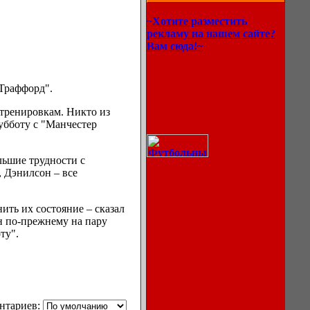
~Хотите разместить
рекламу на нашем сайте?
Вам сюда!~
 Траффорд".
тренировкам. Никто из
субботу с "Манчестер
льшие трудности с
 Дэнилсон – все
ить их состояние – сказал
н по-прежнему на пару
ту".
Описание
процессов
охлаждения
нтариев: