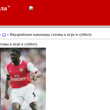
ала"
»
13
» Ивуарийские канониры готовы к игре в субботу
товы к игре в субботу