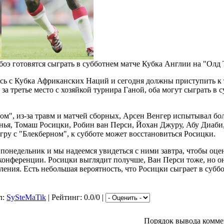
оэ готовятся сыграть в субботнем матче Кубка Англии на "Олд
сь с Кубка Африканских Наций и сегодня должны приступить к 
 за третье место с хозяйкой турнира Ганой, оба могут сыграть в 
ом", из-за травм и матчей сборных, Арсен Венгер испытывал бо
нья, Томаш Росицки, Робин ван Перси, Йохан Джуру, Абу Диаби,
ру с "Блекберном", к субботе может восстановиться Росицки.
 понедельник и мы надеемся увидеться с ними завтра, чтобы оцен
конференции. Росицки выглядит получше, Ван Перси тоже, но о
ления. Есть небольшая вероятность, что Росицки сыграет в суббо
л:
SySteMaTik
| Рейтинг: 0.0/0 |
Порядок вывода комме