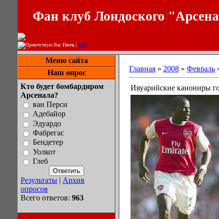
Фан клуб Лондоского "Арсен
Приветствую Вас
Гость
|
RSS
Меню сайта
Главная
»
2008
»
Февраль
Наш опрос
Кто будет бомбардиром
Ивуарийские канониры го
Арсенала?
ван Перси
Адебайор
Эдуардо
Фабрегас
Бендетер
Уолкот
Глеб
Результаты
|
Архив
опросов
Всего ответов:
963