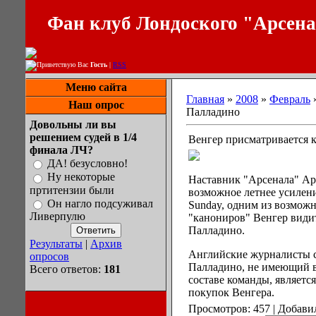
Фан клуб Лондоского "Арсен
Приветствую Вас
Гость
|
RSS
Меню сайта
Главная
»
2008
»
Февраль
Наш опрос
Палладино
Довольны ли вы
решением судей в 1/4
Венгер присматривается 
финала ЛЧ?
ДА! безусловно!
Ну некоторые
Наставник "Арсенала" Ар
пртитензии были
возможное летнее усиление
Он нагло подсуживал
Sunday, одним из возмож
Ливерпулю
"канониров" Венгер види
Палладино.
Результаты
|
Архив
Английские журналисты с
опросов
Палладино, не имеющий в
Всего ответов:
181
составе команды, являетс
покупок Венгера.
Просмотров: 457 | Добави