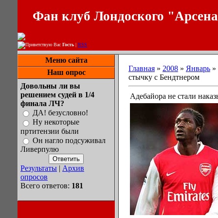
Фан клуб Лондоского "Арсен
Приветствую Вас
Гость
|
RSS
Меню сайта
Главная
»
2008
»
Январь
»
Наш опрос
стычку с Бендтнером
Довольны ли вы
решением судей в 1/4
Адебайора не стали наказ
финала ЛЧ?
ДА! безусловно!
Ну некоторые
пртитензии были
Он нагло подсуживал
Ливерпулю
Результаты
|
Архив
опросов
Всего ответов:
181