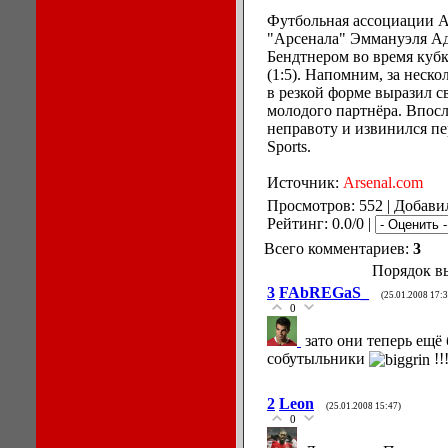
Футбольная ассоциации А
"Арсенала" Эммануэля Ад
Бендтнером во время куб
(1:5). Напомним, за неско
в резкой форме выразил с
молодого партнёра. Впос
неправоту и извинился пе
Sports.
Источник:
Arsenal.com
Просмотров: 552 | Добави
Рейтинг: 0.0/0 |
Всего комментариев:
3
Порядок в
3
FAbREGaS_
(25.01.2008 17:3
0
зато они теперь ещё 
собутыльники
!!
2
Leon
(25.01.2008 15:47)
0