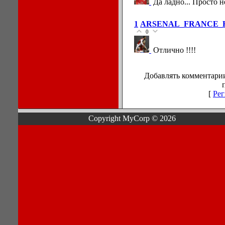
Да ладно... Просто 
1
ARSENAL_FRANCE_
0
Отлично !!!!
Добавлять комментарии
[
Рег
Copyright MyCorp © 2026