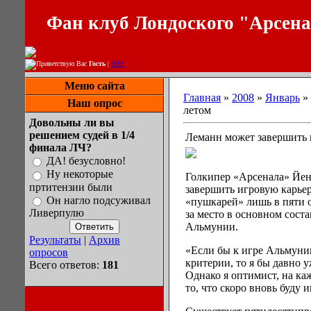
Фан клуб Лондоского "Арсен
Приветствую Вас
Гость
|
RSS
Меню сайта
Главная
»
2008
»
Январь
»
Наш опрос
летом
Довольны ли вы
решением судей в 1/4
Леманн может завершить 
финала ЛЧ?
ДА! безусловно!
Ну некоторые
Голкипер «Арсенала» Йен
пртитензии были
завершить игровую карьер
Он нагло подсуживал
«пушкарей» лишь в пяти 
Ливерпулю
за место в основном сос
Альмунии.
Результаты
|
Архив
«Если бы к игре Альмуни
опросов
критерии, то я бы давно у
Всего ответов:
181
Однако я оптимист, на ка
то, что скоро вновь буду и