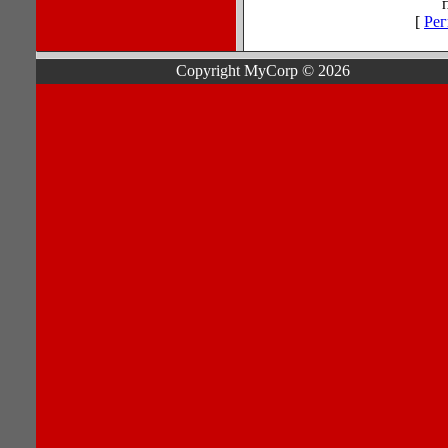
[
Рег
Copyright MyCorp © 2026