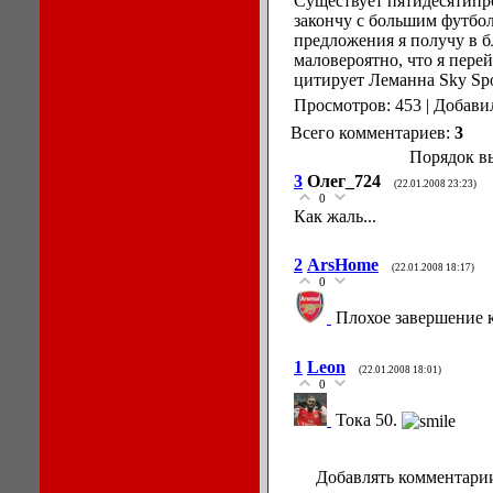
Существует пятидесятипро
закончу с большим футбол
предложения я получу в 
маловероятно, что я пере
цитирует Леманна Sky Spo
Просмотров: 453 | Добави
Всего комментариев:
3
Порядок в
3
Олег_724
(22.01.2008 23:23)
0
Как жаль...
2
ArsHome
(22.01.2008 18:17)
0
Плохое завершение к
1
Leon
(22.01.2008 18:01)
0
Тока 50.
Добавлять комментарии