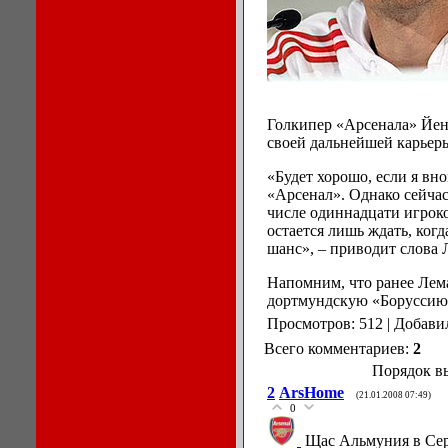
Голкипер «Арсенала» Йен
своей дальнейшей карьеры
«Будет хорошо, если я вно
«Арсенал». Однако сейчас
числе одиннадцати игроко
остается лишь ждать, ког
шанс», – приводит слова 
Напомним, что ранее Лема
дортмундскую «Боруссию
Просмотров: 512 | Добави
Всего комментариев:
2
Порядок в
2
ArsHome
(21.01.2008 07:49)
0
Щас Альмуния в Сер