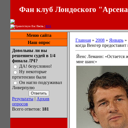
Фан клуб Лондоского "Арсен
Приветствую Вас
Гость
|
RSS
Меню сайта
Главная
»
2008
»
Январь
»
Наш опрос
когда Венгер предоставит
Довольны ли вы
решением судей в 1/4
Йенс Леманн: «Остается ж
финала ЛЧ?
мне шанс»
ДА! безусловно!
Ну некоторые
пртитензии были
Он нагло подсуживал
Ливерпулю
Результаты
|
Архив
опросов
Всего ответов:
181