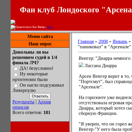
Фан клуб Лондоского "Арсен
Приветствую Вас
Гость
|
RSS
Меню сайта
Главная
»
2008
»
Январь
»
Наш опрос
"паниковал" в "Арсенале"
Довольны ли вы
решением судей в 1/4
Венгер: "Диарра немного 
финала ЛЧ?
Лассана Диарра
ДА! безусловно!
Ну некоторые
Арсен Венгер верит в то,
пртитензии были
"Портсмут", был справоц
Он нагло подсуживал
"Арсенале".
Ливерпулю
На горизонте уже виднел
Результаты
|
Архив
отсутствовала игровая пр
опросов
Диарра, который хотел сы
Всего ответов:
181
сборную Франции.
"Я уверен, что он горел ж
Венгер-"У него была проб