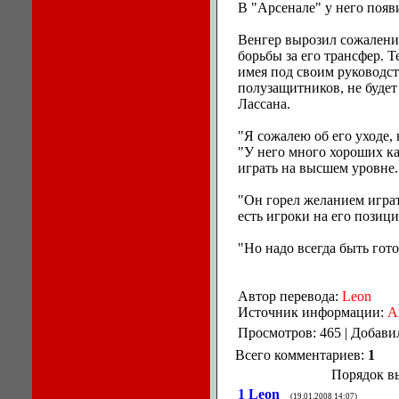
В "Арсенале" у него появ
Венгер вырозил сожаление
борьбы за его трансфер. 
имея под своим руководс
полузащитников, не будет
Лассана.
"Я сожалею об его уходе, 
"У него много хороших кач
играть на высшем уровне.
"Он горел желанием играт
есть игроки на его позиц
"Но надо всегда быть гот
Автор перевода:
Leon
Источник информации:
A
Просмотров: 465 | Добави
Всего комментариев:
1
Порядок в
1
Leon
(19.01.2008 14:07)