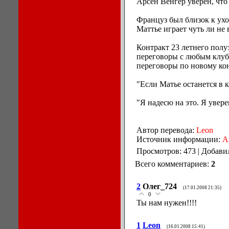
Арсен Венгер уверен, что
Француз был близок к уход
Маттье играет чуть ли не 
Контракт 23 летнего полу
переговоры с любым клубо
переговоры по новому кон
"Если Матье останется в к
"Я надесю на это. Я увере
Автор перевода:
Leon
Источник информации:
A
Просмотров: 473 | Добави
Всего комментариев:
2
2
Олег_724
(17.01.2008 21:35)
0
Ты нам нужен!!!!
1
Leon
(16.01.2008 15:41)