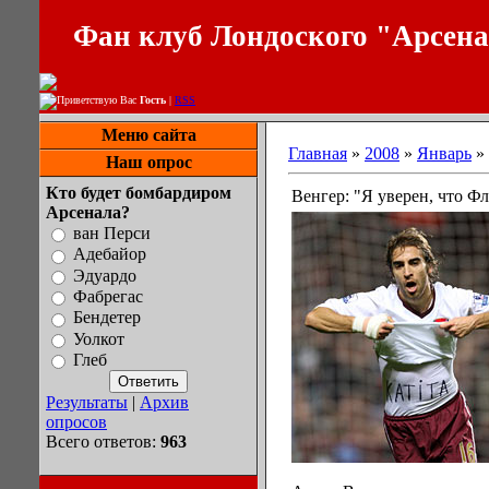
Фан клуб Лондоского "Арсен
Приветствую Вас
Гость
|
RSS
Меню сайта
Главная
»
2008
»
Январь
»
Наш опрос
Кто будет бомбардиром
Венгер: "Я уверен, что Ф
Арсенала?
ван Перси
Адебайор
Эдуардо
Фабрегас
Бендетер
Уолкот
Глеб
Результаты
|
Архив
опросов
Всего ответов:
963