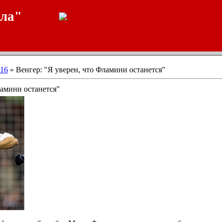
ала"
16
» Венгер: "Я уверен, что Фламини останется"
ламини останется"