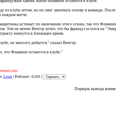
 французкий хавбек Матье Фламини останется в клубе.
у из клуба летом, но он смог завоевать основу в команде. После
в каждом матче.
защитника истекает по окончанию этого сезона, так что Фламин
м. Тем не мение Венгер хочит, что бы француз остался на "Эмир
тракту начнутся в ближащее время.
лубе, он многого добьется,"-сказал Венгер.
н, что Фламини останется в клубе."
rsenal.com
л:
Leon
| Рейтинг: 0.0/0 |
Порядок вывода комме