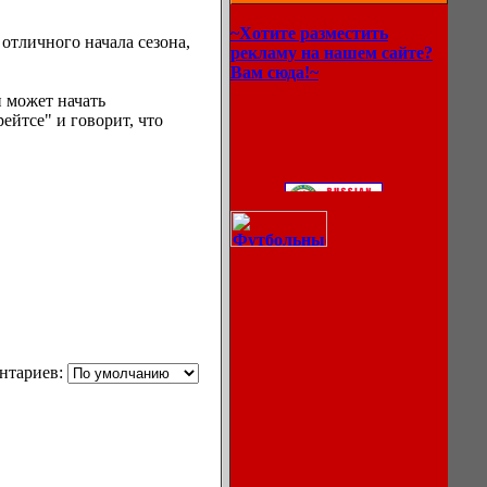
~Хотите разместить
 отличного начала сезона,
рекламу на нашем сайте?
Вам сюда!~
и может начать
ейтсе" и говорит, что
нтариев: