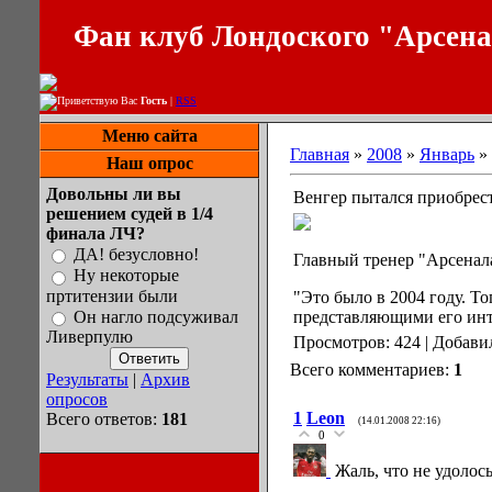
Фан клуб Лондоского "Арсен
Приветствую Вас
Гость
|
RSS
Меню сайта
Главная
»
2008
»
Январь
»
Наш опрос
Довольны ли вы
Венгер пытался приобрес
решением судей в 1/4
финала ЛЧ?
ДА! безусловно!
Главный тренер "Арсенала
Ну некоторые
пртитензии были
"Это было в 2004 году. То
Он нагло подсуживал
представляющими его инте
Ливерпулю
Просмотров: 424 | Добави
Всего комментариев:
1
Результаты
|
Архив
опросов
1
Leon
Всего ответов:
181
(14.01.2008 22:16)
0
Жаль, что не удолось