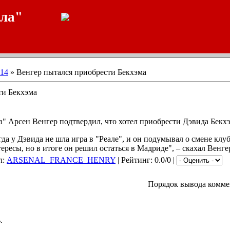
ала"
14
» Венгер пытался приобрести Бекхэма
ти Бекхэма
" Арсен Венгер подтвердил, что хотел приобрести Дэвида Бекхэ
гда у Дэвида не шла игра в "Реале", и он подумывал о смене клуб
ресы, но в итоге он решил остаться в Мадриде", – скахал Венге
л:
ARSENAL_FRANCE_HENRY
| Рейтинг: 0.0/0 |
Порядок вывода комме
.