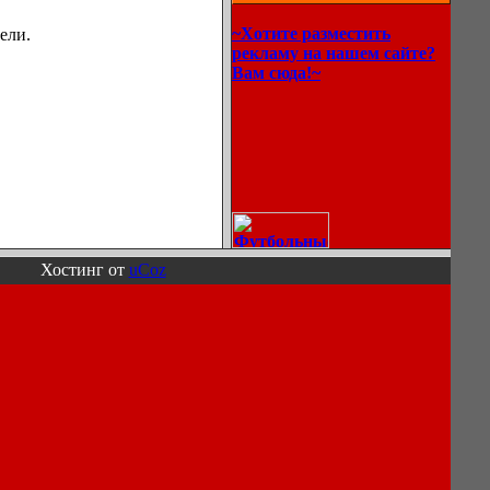
~Хотите разместить
ели.
рекламу на нашем сайте?
Вам сюда!~
Хостинг от
uCoz