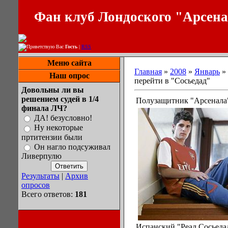
Фан клуб Лондоского "Арсен
Приветствую Вас
Гость
|
RSS
Меню сайта
Главная
»
2008
»
Январь
»
Наш опрос
перейти в "Сосьедад"
Довольны ли вы
решением судей в 1/4
Полузащитник "Арсенала"
финала ЛЧ?
ДА! безусловно!
Ну некоторые
пртитензии были
Он нагло подсуживал
Ливерпулю
Результаты
|
Архив
опросов
Всего ответов:
181
Испанский "Реал Сосьедад