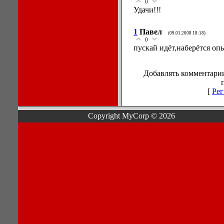
0
Удачи!!!
1
Павел
(09.01.2008 18:18)
0
пускай идёт,наберётся оп
Добавлять комментарии
[
Рег
Copyright MyCorp © 2026