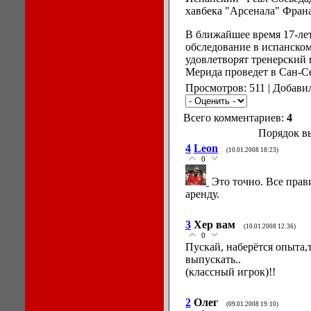
хавбека "Арсенала" Франа
В ближайшее время 17-ле
обследование в испанском 
удовлетворят тренерский 
Мерида проведет в Сан-Се
Просмотров: 511 | Добави
Всего комментариев:
4
Порядок в
4
Leon
(10.01.2008 18:23)
0
Это точно. Все прав
аренду.
3
Хер вам
(10.01.2008 12:36)
0
Пускай, наберётся опыта,
выпускать..
(классный игрок)!!
2
Олег
(09.01.2008 19:10)