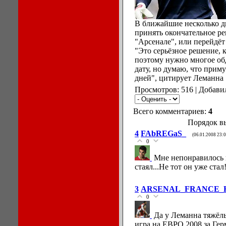
В ближайшие несколько д
принять окончательное ре
"Арсенале", или перейдё
"Это серьёзное решение, к
поэтому нужно многое об
дату, но думаю, что прим
дней", цитирует Леманна S
Просмотров: 516 | Добави
Всего комментариев:
4
Порядок в
4
FAbREGaS_
(06.01.2008 23:0
0
Мне непонравилось 
стаял...Не тот он уже стал
3
ARSENAL_FRANCE_
0
Да у Леманна тяжёл
игра на ЕВРО 2008 за Ге