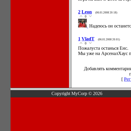
2
Leon
(06.01.2008 20:18)
0
Надеюсь он останетс
1
VladT
(06.01.2008 20:01)
0
Пожалуста останься Енс.
Мы уже на АрсеналХаус 
Добавлять комментарии
[
Рег
Copyright MyCorp © 2026