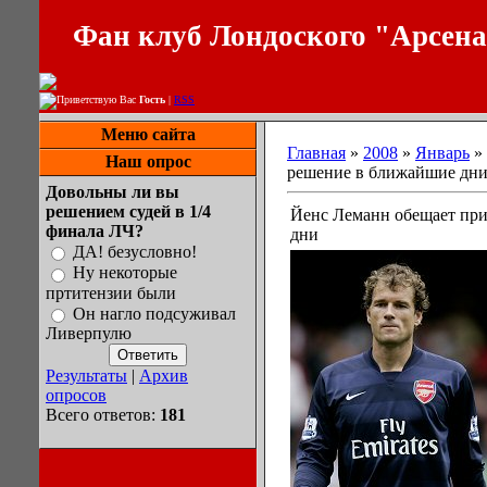
Фан клуб Лондоского "Арсен
Приветствую Вас
Гость
|
RSS
Меню сайта
Главная
»
2008
»
Январь
»
Наш опрос
решение в ближайшие дн
Довольны ли вы
решением судей в 1/4
Йенс Леманн обещает пр
финала ЛЧ?
дни
ДА! безусловно!
Ну некоторые
пртитензии были
Он нагло подсуживал
Ливерпулю
Результаты
|
Архив
опросов
Всего ответов:
181