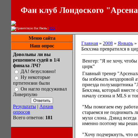
Фан клуб Лондоского "Арсен
Приветствую Вас
Гость
|
RSS
Меню сайта
Главная
»
2008
»
Январь
»
Наш опрос
Бекхэма превратился в ци
Довольны ли вы
решением судей в 1/4
Венгер: "Я не хочу, чтобы
финала ЛЧ?
цирк"
ДА! безусловно!
Главный тренер "Арсенала
Ну некоторые
бы избежать нездоровой 
пртитензии были
приезда полузащитника "
Он нагло подсуживал
Бекхэма, который вместе 
Ливерпулю
началу сезона и MLS и т
Результаты
|
Архив
"Мы помогаем ему работа
опросов
стараемся не поднимать л
Всего ответов:
181
мухи слона. Дэвид всегда
именно поэтому мы решил
"Хочу подчеркнуть, что он