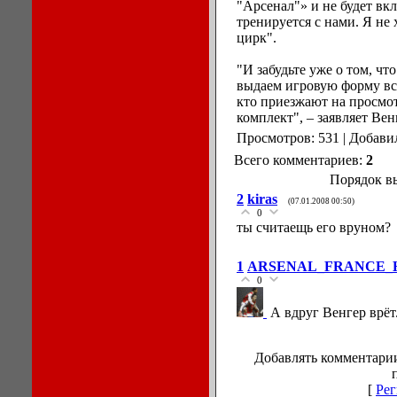
"Арсенал"» и не будет вкл
тренируется с нами. Я не 
цирк".
"И забудьте уже о том, ч
выдаем игровую форму все
кто приезжают на просмот
комплект", – заявляет Вен
Просмотров: 531 | Добави
Всего комментариев:
2
Порядок в
2
kiras
(07.01.2008 00:50)
0
ты считаещь его вруном?
1
ARSENAL_FRANCE_
0
А вдруг Венгер врёт
Добавлять комментарии
[
Рег