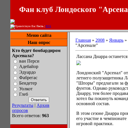
Фан клуб Лондоского "Арсен
Приветствую Вас
Гость
|
RSS
Меню сайта
Главная
»
2008
»
Январь
»
Наш опрос
"Арсенале"
Кто будет бомбардиром
Арсенала?
Лассана Диарра останется
ван Перси
Адебайор
Эдуардо
Лондонский "Арсенал" отк
Фабрегас
летнего полузащитника Ла
"Шпоры" предлагали за ф
Бендетер
фунтов. Однако руководст
Уолкот
Диарру, тем более продав
Глеб
хотел бы покинуть команд
основной состав.
Результаты
|
Архив
опросов
В этом сезоне Диарра про
Всего ответов:
963
его участие в чемпионате
игровой практики.