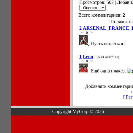
Просмотров: 507 | Добави
Всего комментариев:
2
Порядок в
2
ARSENAL_FRANCE_
0
Пусть остаёться !
1
Leon
(04.01.2008 23:06)
0
Ещё одна плакса.
Добавлять комментарии
[
Рег
Copyright MyCorp © 2026