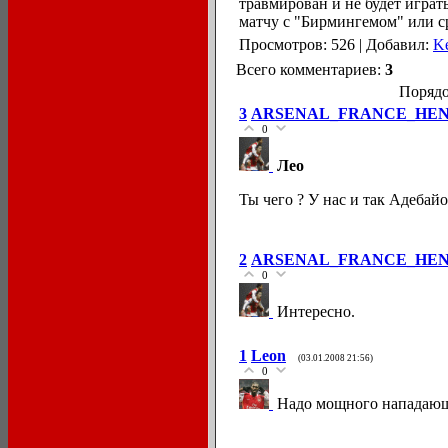
травмирован и не будет играть
матчу с "Бирмингемом" или ср
Просмотров: 526 | Добавил:
K
Всего комментариев:
3
Порядо
3
ARSENAL_FRANCE_HE
0
Лео
Ты чего ? У нас и так Адебайо
2
ARSENAL_FRANCE_HE
0
Интересно.
1
Leon
(03.01.2008 21:56)
0
Надо мощного нападающ