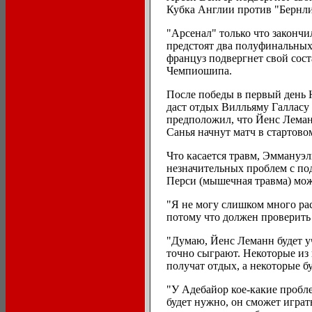
Кубка Англии против "Бернли
"Арсенал" только что законч
предстоят два полуфинальных 
француз подвергнет свой сост
Чемпиошипа.
После победы в первый день 
даст отдых Вилльяму Галласу
предположил, что Йенс Леман
Санья начнут матч в стартовом
Что касается травм, Эммануэл
незначительных проблем с п
Перси (мышечная травма) мож
"Я не могу слишком много рас
потому что должен проверить 
"Думаю, Йенс Леманн будет уч
точно сыграют. Некоторые из 
получат отдых, а некоторые б
"У Адебайор кое-какие пробл
будет нужно, он сможет игра