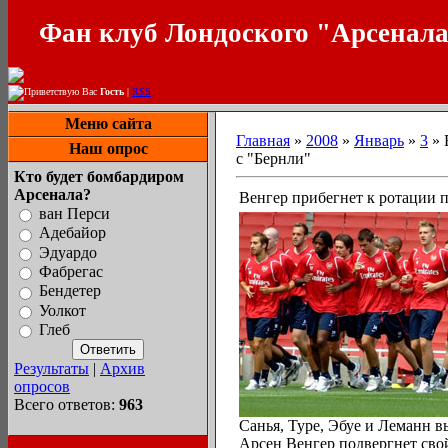
Фан клуб Лондоского "Арсенал
Приветствую Вас
Гость
|
RSS
Меню сайта
Главная
»
2008
»
Январь
»
3
» 
Наш опрос
с "Бернли"
Кто будет бомбардиром
Арсенала?
Венгер прибегнет к ротации п
ван Перси
Адебайор
Эдуардо
Фабрегас
Бендетер
Уолкот
Глеб
Результаты
|
Архив
опросов
Всего ответов:
963
Санья, Туре, Эбуе и Леманн в
Арсен Венгер подвергнет свой