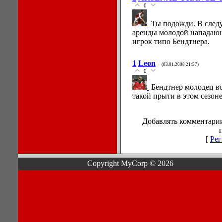
0
Ты подожди. В след
аренды молодой нападаю
игрок типо Бендтнера.
1
Leon
(03.01.2008 21:57)
0
Бендтнер молодец во
такой прыти в этом сезон
Добавлять комментарии
[
Рег
Copyright MyCorp © 2026