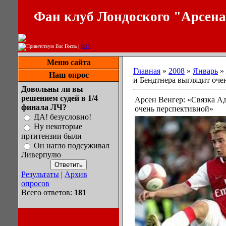
Фан клуб Лондоского "Арсен
Приветствую Вас
Гость
|
RSS
Меню сайта
Главная
»
2008
»
Январь
»
Наш опрос
и Бендтнера выглядит оче
Довольны ли вы
решением судей в 1/4
Арсен Венгер: «Связка А
финала ЛЧ?
очень перспективной»
ДА! безусловно!
Ну некоторые
пртитензии были
Он нагло подсуживал
Ливерпулю
Результаты
|
Архив
опросов
Всего ответов:
181