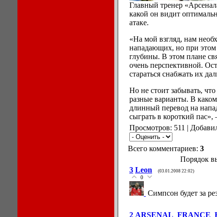
Главный тренер «Арсенала
какой он видит оптималь
атаке.
«На мой взгляд, нам необ
нападающих, но при этом 
глубины. В этом плане св
очень перспективной. Ос
стараться снабжать их да
Но не стоит забывать, что
разные варианты. В каком
длинный перевод на напа
сыграть в короткий пас», 
Просмотров: 511 | Добави
Всего комментариев:
3
Порядок в
3
Leon
(03.01.2008 22:02)
0
Симпсон будет за ре
2
ARSENAL_FRANCE_