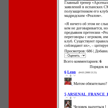
Главный тренер «Арсенал
заявлений в испанских С
полузащитником его клуб
мадридским «Реалом».
«Я ничего об этом не слы
кем не договаривается, но
предъявим претензии «Реа
переговоры с игроком, и
клуб. Существуют правила
соблюдают их», – цитируе
Просмотров: 686 | Добави
Всего комментариев:
6
Порядок в
6
Leon
(04.01.2008 13:21)
0
Матом обязательно?
5
ARSENAL_FRANCE_
0
Человек радуеться !