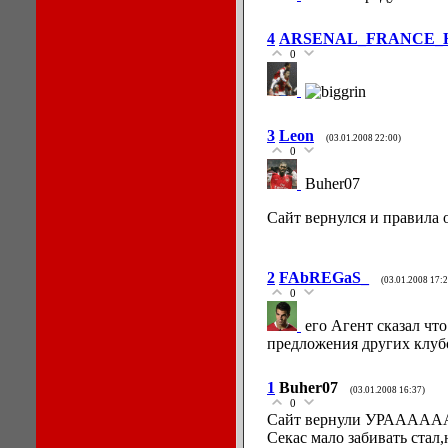
4
ARSENAL_FRANCE_
0
3
Leon
(03.01.2008 22:00)
0
Buher07
Сайт вернулся и правила 
2
FAbREGaS_
(03.01.2008 17:2
0
его Агент сказал чт
предложения других клуб
1
Buher07
(03.01.2008 16:37)
0
Сайт вернули УРААА
Секас мало забивать ста