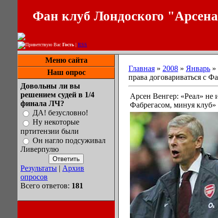
Фан клуб Лондоского "Арсен
Приветствую Вас
Гость
|
RSS
Меню сайта
Главная
»
2008
»
Январь
»
Наш опрос
права договариваться с Ф
Довольны ли вы
решением судей в 1/4
Арсен Венгер: «Реал» не 
финала ЛЧ?
Фабрегасом, минуя клуб»
ДА! безусловно!
Ну некоторые
пртитензии были
Он нагло подсуживал
Ливерпулю
Результаты
|
Архив
опросов
Всего ответов:
181