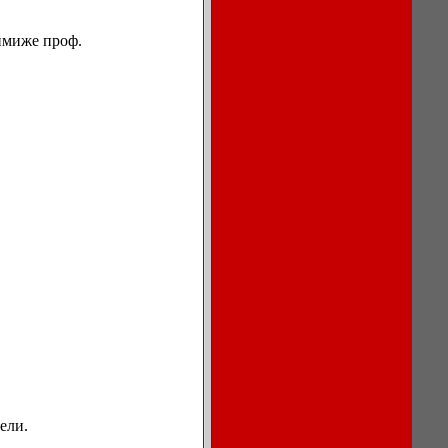
кимиже проф.
Описание
процессов
охлаждения
воздуха в
кондиционерах.
Ноутбуки,
мониторы,
компьютеры
Игры для
компьютера
и КПК
Сеть, сетевое
обеспечение
Бесплатный
ели.
софт для