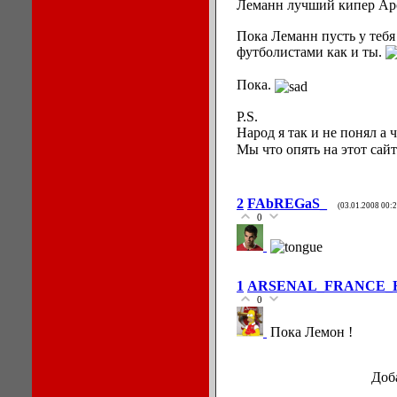
Леманн лучший кипер Ар
Пока Леманн пусть у тебя
футболистами как и ты.
Пока.
P.S.
Народ я так и не понял а
Мы что опять на этот сай
2
FAbREGaS_
(03.01.2008 00:2
0
1
ARSENAL_FRANCE_
0
Пока Лемон !
Доб