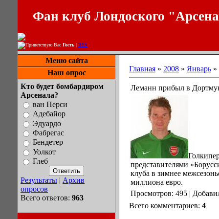
Фан клуб Лондоского "Арсен
Приветствую Вас
Гость
|
RSS
Меню сайта
Главная
»
2008
»
Январь
»
Наш опрос
Кто будет бомбардиром
Леманн прибыл в Дортму
Арсенала?
ван Перси
Адебайор
Эдуардо
Фабрегас
Бендетер
Уолкот
Голкипер
Глеб
представителями «Борусси
клуба в зимнее межсезонь
Результаты
|
Архив
миллиона евро.
опросов
Просмотров: 495 | Добави
Всего ответов:
963
Всего комментариев:
4