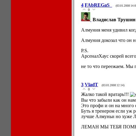
4
FAbREGaS_
(03.01.2008 14:0
0
Владислав Трушин
Алмуния меня удивил когд
Алмуния докозал что он н
P.S.
АрсеналХаус скорей всего
не то что переежаем. Мы 
3
VladT
(03.01.2008 12:14)
0
Жалко такой вратарь!!!
Вы что забыли как он нам
Это профи и он на много 
Буть я тренером если уж р
лучше Алмуньи но хуже Л
ЛЕМАН МЫ ТЕБЯ ПОМНИМ 