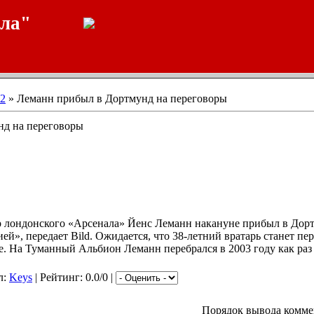
ала"
2
» Леманн прибыл в Дортмунд на переговоры
нд на переговоры
 лондонского «Арсенала» Йенс Леманн накануне прибыл в Дорт
ей», передает Bild. Ожидается, что 38-летний вратарь станет п
е. На Туманный Альбион Леманн перебрался в 2003 году как раз 
л:
Keys
| Рейтинг: 0.0/0 |
Порядок вывода комме