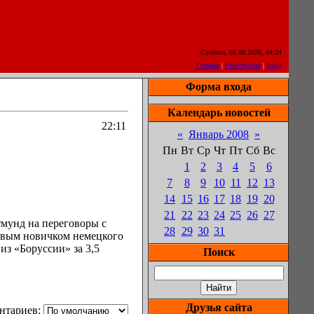
Суббота, 08.08.2026, 04:24
Главная
|
Регистрация
|
Вход
Форма входа
Календарь новостей
22:11
«
Январь 2008
»
Пн
Вт
Ср
Чт
Пт
Сб
Вс
1
2
3
4
5
6
7
8
9
10
11
12
13
14
15
16
17
18
19
20
21
22
23
24
25
26
27
мунд на переговоры с
28
29
30
31
ервым новичком немецкого
из «Боруссии» за 3,5
Поиск
Друзья сайта
нтариев: