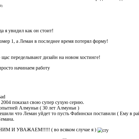
0)
а я увидил как он стоит!
омер 1, а Леман в последнее время потерял форму!
 щас переделывают дизайн на новом хостинге!
просто начинаем работу
 2004 показал свою супер сухую серию.
опытней Алмуньи ( 30 лет Алмуньи )
ешили что Леман уйдет то пусть Фабински поставили ( Ему в рай
емана.
И УВАЖАЕМ!!!!! ( во всяком случае я )