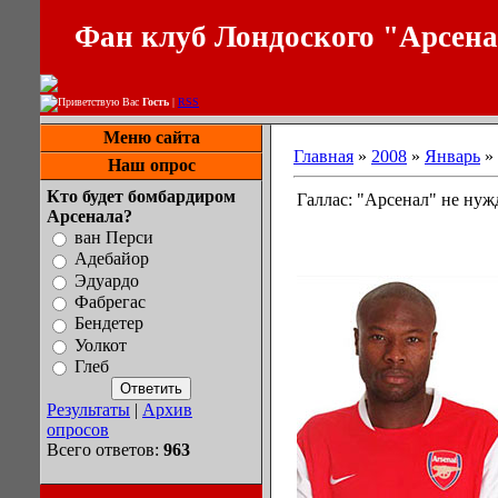
Фан клуб Лондоского "Арсен
Приветствую Вас
Гость
|
RSS
Меню сайта
Главная
»
2008
»
Январь
»
Наш опрос
Кто будет бомбардиром
Галлас: "Арсенал" не нуж
Арсенала?
ван Перси
Адебайор
Эдуардо
Фабрегас
Бендетер
Уолкот
Глеб
Результаты
|
Архив
опросов
Всего ответов:
963