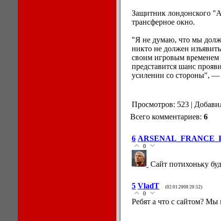
Защитник лондонского "
трансферное окно.
"Я не думаю, что мы долж
никто не должен изъявить
своим игровым временем 
представится шанс прояви
усилении со стороны", — 
Просмотров: 523 | Добави
Всего комментариев:
6
6
ARSENAL_FRANCE_
0
Сайт потихоньку буд
5
VladT
(02.01.2008 20:52)
0
Ребят а что с сайтом? Мы