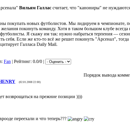
Арсенала"
Вильям Галлас
считает, что "канониры" не нуждаются
ны покупать новых футболистов. Мы лидируем в чемпионате, по
 желания покинуть команду. Хотя в таком большом клубе всегда
футболисты. Я скажу им так: нужно набраться терпения — сезо
ть себя. Если же кто-то всё же решит покинуть "Арсенал", тогд
цитирует Галласа Daily Mail.
л:
Fan
| Рейтинг: 0.0/0 |
Порядок вывода комме
HENRY
(02.01.2008 22:00)
ет возврощаться на прежние позиции ))))
 врооде переехали и что теперь???