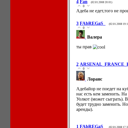
4
Fan
(02.01.2008 20:01)
0
Адеба не едет,того не пр
3
FAbREGaS_
(02.01.2008 19:1
0
Валера
ты прав
2
ARSENAL_FRANCE_
0
Лоранс
Адебайор не поедет на ку
нас есть кем заменить. Н
Уолкот (может сыграть). 
будет трудно заменить. Н
аренды).
1
FAbREGaS_
(02.01.2008 17:3