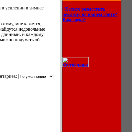
 в усилении в зимнее
~Хотите разместить
рекламу на нашем сайте?
Вам сюда!~
этому, мне кажется,
 найдутся недовольные
н длинный, и каждому
а можно подумать об
нтариев:
Описание
процессов
охлаждения