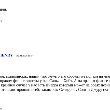
ошли.
2)
HENRY
(02.01.2008 19:04)
бок африканских наций (потомучто его сборная не попала на чем
а правом фланге защиты у нас Санья и Хойт. А на правом фланге 
В крайнем случае у нас есть Диарра который может на обеях пози
о это шанс проявить себя таким как Сендерос , Сонг и Джуру (ка
5)