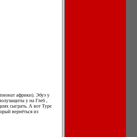
воздуха в
кондиционерах.
Ноутбуки,
мониторы,
компьютеры
Игры для
компьютера
и КПК
Сеть, сетевое
обеспечение
Бесплатный
софт для
пионат африки). Эбуэ у
компьютеров
полузащиты у на Глеб ,
Как
циях сыграть. А вот Туре
отремонтировать
торый вернёться из
компьютер?
Мы продаем
кромкооблицовочное
оборудование
Breze m150 с